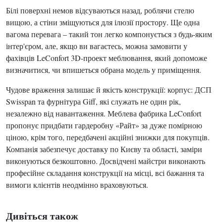
Білі поверхні немов відсуваються назад, роблячи стелю
вищою, а стіни зміщуються для ілюзії простору. Ще одна
вагома перевага – такий тон легко компонується з будь-яким
інтер'єром, але, якщо ви вагаєтесь, можна замовити у
фахівців LeConfort 3D-проект меблювання, який допоможе
визначитися, чи впишеться обрана модель у приміщення.
Чудове враження залишає й якість конструкції: корпус: ДСП
Swisspan та фурнітура Giff, які служать не один рік,
незалежно від навантаження. Меблева фабрика LeConfort
пропонує придбати гардеробну «Райт» за дуже помірною
ціною, крім того, передбачені акційні знижки для покупців.
Компанія забезпечує доставку по Києву та області, заміри
виконуються безкоштовно. Досвідчені майстри виконають
професійне складання конструкції на місці, всі бажання та
вимоги клієнтів неодмінно враховуються.
Дивіться також