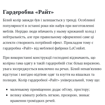
Гардеробна «Райт»
Білий колір завжди був і залишається у тренді. Особливої
популярності в останні роки він набув при виготовленні
меблів. Нерідко люди вбачають у ньому крижаний холод і
нейтральність, але при правильному оформленні саме ці
аспекти створюють потрібний ефект. Прикладом тому є
гардеробна «Райт» від меблевої фабрики LeConfort.
При використанні конструкції господині відзначають, що
колірна гама одягу в такій гардеробній стає більш виразною,
увага зосереджується виключно на речах. Білий ненав'язливо
відступає і вигідно відтіняє одяг та взуття на вішалках та
полицях. Колір гардеробної «Райт» універсальний, тому що:
маленькому приміщенню додає об'єму, простору;
велику кімнату робить легкою, прозорою, зникає
враження громіздких речей.