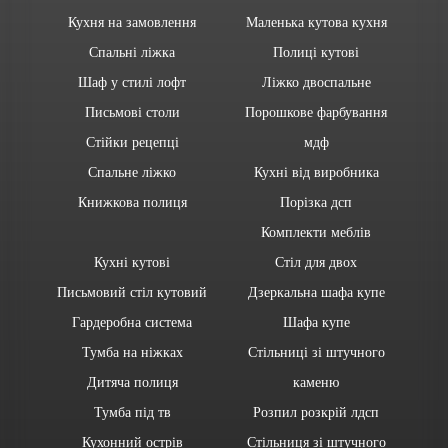
Кухня на замовлення
Маленька кутова кухня
Спальні ліжка
Полиці кутові
Шаф у стилі лофт
Ліжко двоспальне
Письмові столи
Порошкове фарбування
Стійки рецепці
мдф
Спальне ліжко
Кухні від виробника
Книжкова полиця
Порізка дсп
Комплекти меблів
Кухні кутові
Стіл для двох
Письмовий стіл кутовий
Дзеркальна шафа купе
Гардеробна система
Шафа купе
Тумба на ніжках
Стільниці зі штучного
Дитяча полиця
каменю
Тумба під тв
Розпил розкрій лдсп
Кухонний острів
Стільниця зі штучного