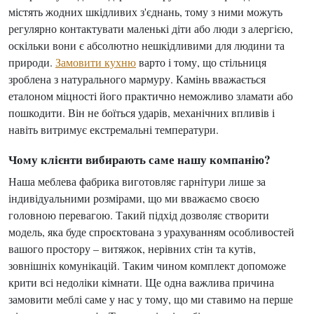
містять жодних шкідливих з'єднань, тому з ними можуть
регулярно контактувати маленькі діти або люди з алергією,
оскільки вони є абсолютно нешкідливими для людини та
природи.
Замовити кухню
варто і тому, що стільниця
зроблена з натурального мармуру. Камінь вважається
еталоном міцності його практично неможливо зламати або
пошкодити. Він не боїться ударів, механічних впливів і
навіть витримує екстремальні температури.
Чому клієнти вибирають саме нашу компанію?
Наша меблева фабрика виготовляє гарнітури лише за
індивідуальними розмірами, що ми вважаємо своєю
головною перевагою. Такий підхід дозволяє створити
модель, яка буде спроєктована з урахуванням особливостей
вашого простору – витяжок, нерівних стін та кутів,
зовнішніх комунікацій. Таким чином комплект допоможе
крити всі недоліки кімнати. Ще одна важлива причина
замовити меблі саме у нас у тому, що ми ставимо на перше