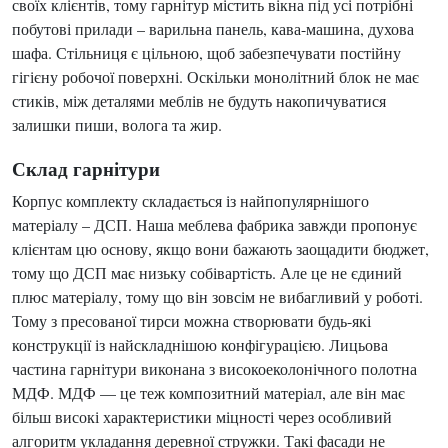
своїх клієнтів, тому гарнітур містить вікна під усі потрібні
побутові прилади – варильна панель, кава-машина, духова
шафа. Стільниця є цільною, щоб забезпечувати постійну
гігієну робочої поверхні. Оскільки монолітний блок не має
стиків, між деталями меблів не будуть накопичуватися
залишки пиши, волога та жир.
Склад гарнітури
Корпус комплекту складається із найпопулярнішого
матеріалу – ДСП. Наша меблева фабрика завжди пропонує
клієнтам цю основу, якщо вони бажають заощадити бюджет,
тому що ДСП має низьку собівартість. Але це не єдиний
плюс матеріалу, тому що він зовсім не вибагливий у роботі.
Тому з пресованої тирси можна створювати будь-які
конструкції із найскладнішою конфігурацією. Лицьова
частина гарнітури виконана з високоеколонічного полотна
МДФ. МДФ — це теж композитний матеріал, але він має
більш високі характеристики міцності через особливий
алгоритм укладання деревної стружки. Такі фасади не