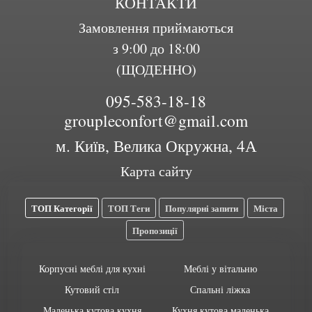
КОНТАКТИ
Замовлення приймаються
з 9:00 до 18:00
(ЩОДЕННО)
095-583-18-18
groupleconfort@gmail.com
м. Київ, Велика Окружна, 4А
Карта сайту
ТОП Категорії
ТОП Теги
Популярні запити
Міста
Пропозиції
Корпусні меблі для кухні
Меблі у вітальню
Кутовий стіл
Спальні ліжка
Маленька кутова кухня
Кухня кутова маленька