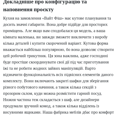
Докладніше про конфігурацію та
наповнення проєкту
Кухня на замовлення «Вайт Фіш» має кутове планування та
досить значні габарити. Вона добре підійде для просторих
приміщень. Але якщо вам сподобалася ця модель, а ваша
кімната маленька, ви завжди зможете виключити з виробу
кілька деталей і купити скорочений варіант. Кутова форма
вважається найбільш популярною, бо вона дозволяє створити
цей робочий трикутник. Ця зона важлива, адже господині
буде простіше скоординувати свої дії під час приготування
їжі та не робити жодних зайвих маніпуляцій. Варто
відзначити функціональність всіх підвісних елементів даного
комплекту. Вони включають закриті шафки для зберігання
різного побутового начиння, а також кілька секцій з
прозорим склом, куди можна розмістити гарний посуд.
Нижня частина теж складається з шаф, але дизайнери
продумали зручний комод, а також кілька відділень із
висувними ящиками. Наша фабрика меблів дбає про комфорт