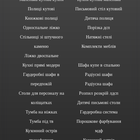
Полиці кутові
Письмовий стіл кутовий
Книжкові полиці
Дитяча полиця
Односпальне ліжко
Порізка дсп
Стільниці зі штучного
Натяжні стелі
каменю
Комплекти меблів
Ліжко двоспальне
Кухні прямі модерн
Шафа купе в спальню
Гардеробні шафи в
Радіусні шафи
передпокій
Радіусна шафа
Столи для персоналу на
Розпил розкрій лдсп
коліщатках
Дитячі письмові столи
Тумба на ніжках
Гардеробна система
Тумба під тв
Порошкове фарбування
Кухонний острів
мдф
трансформер
Кухонний острів