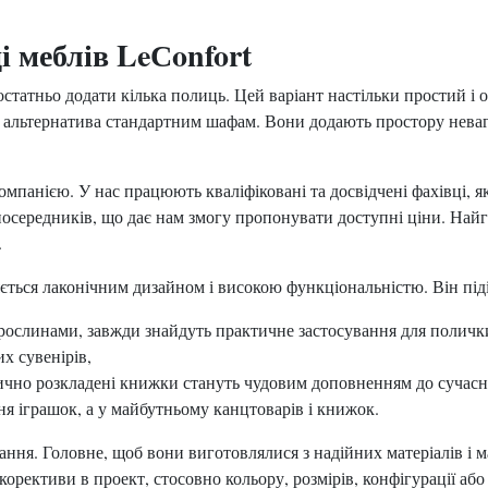
 меблів LeСonfort
статньо додати кілька полиць. Цей варіант настільки простий і о
 альтернатива стандартним шафам. Вони додають простору неваг
панією. У нас працюють кваліфіковані та досвідчені фахівці, як
осередників, що дає нам змогу пропонувати доступні ціни. Най
.
ється лаконічним дизайном і високою функціональністю. Він піді
 рослинами, завжди знайдуть практичне застосування для поличк
х сувенірів,
но розкладені книжки стануть чудовим доповненням до сучасно
ня іграшок, а у майбутньому канцтоварів і книжок.
ння. Головне, щоб вони виготовлялися з надійних матеріалів і 
корективи в проект, стосовно кольору, розмірів, конфігурації аб