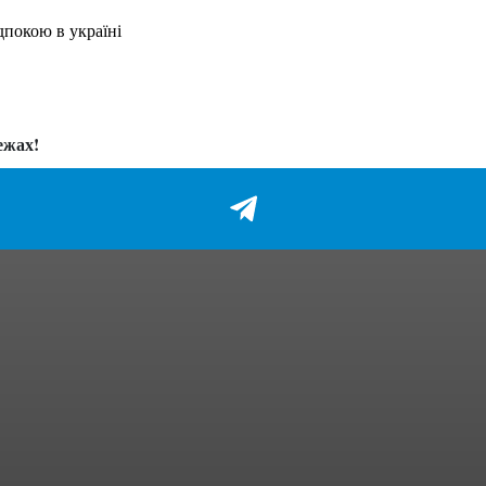
дпокою в україні
ежах!