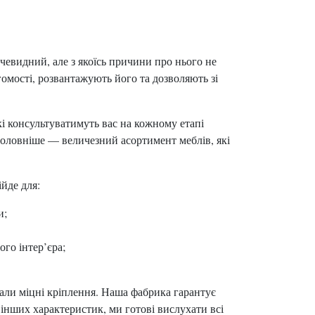
чевидний, але з якоїсь причини про нього не
омості, розвантажують його та дозволяють зі
і консультуватимуть вас на кожному етапі
головніше — величезний асортимент меблів, які
йде для:
и;
го інтер’єра;
мали міцні кріплення. Наша фабрика гарантує
о інших характеристик, ми готові вислухати всі