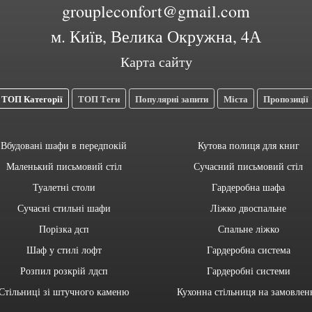
groupleconfort@gmail.com
м. Київ, Велика Окружна, 4А
Карта сайту
ТОП Категорії
ТОП Теги
Популярні запити
Міста
Пропозиції
Вбудовані шафи в передпокій
Кутова полиця для книг
Маленький письмовий стіл
Сучасний письмовий стіл
Туалетні столи
Гардеробна шафа
Сучасні стильні шафи
Ліжко двоспальне
Порізка дсп
Спальне ліжко
Шаф у стилі лофт
Гардеробна система
Розпил розкрій лдсп
Гардеробні системи
Стільниці зі штучного каменю
Кухонна стільниця на замовлен