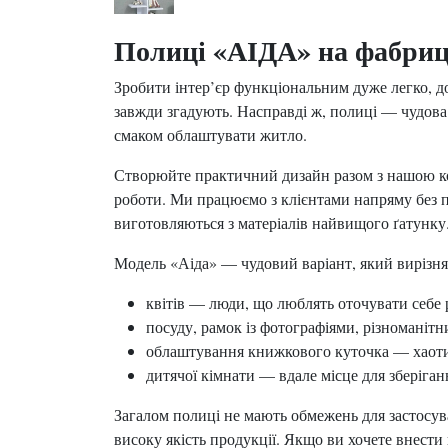
Полиці «АІДА» на фабриці
Зробити інтер’єр функціональним дуже легко, до
завжди згадують. Насправді ж, полиці — чудова
смаком облаштувати житло.
Створюйте практичний дизайн разом з нашою ком
роботи. Ми працюємо з клієнтами напряму без п
виготовляються з матеріалів найвищого ґатунку
Модель «Аіда» — чудовий варіант, який вирізня
квітів — люди, що люблять оточувати себе
посуду, рамок із фотографіями, різноманітни
облаштування книжкового куточка — хаотич
дитячої кімнати — вдале місце для зберіган
Загалом полиці не мають обмежень для застосува
високу якість продукції. Якщо ви хочете внести 