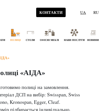
КОНТАКТИ
UA
RU
НАТИ
ПОЛИЦІ
СТОЛИ
ОФІСНІ МЕБЛІ
НАШІ ПОСЛУГИ
НОВИНИ
ІДА»
олиці «АІДА»
готовимо полиці на замовлення.
теріал ДСП на вибір: Swisspan, Swiss
ono, Kronospan, Egger, Cleaf.
змір підбирається індивідуально,