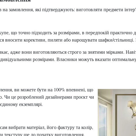
 на замовлення, які підтверджують: виготовляти предмети інтер'
купе, що точно підходить за розмірами, в передпокій практично 
ься вносити корективи, пиляти або нарощувати шафки/стільниці. Ц
кає, адже вони виготовляються строго за знятими мірками. Наві
індивідуальними розмірами. Власники можуть вказати оптимальну
лення, ви можете бути на 100% впевнені, що
го. Чи це розроблений дизайнерами проєкт чи
 єдиному екземплярі.
сам вибрати матеріал, його фактуру та колір,
ти текстуру ще до початку виготовлення.