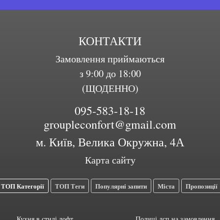
КОНТАКТИ
Замовлення приймаються
з 9:00 до 18:00
(ЩОДЕННО)
095-583-18-18
groupleconfort@gmail.com
м. Київ, Велика Окружна, 4А
Карта сайту
ТОП Категорії
ТОП Теги
Популярні запити
Міста
Пропозиції
Кухня в стилі лофт
Полиці дсп на замовлення