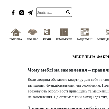
ГОЛОВНА
ПРО НАС
КУХНІ
ШАФИ-КУПЕ
ГАРДЕРОБНІ
МЕБЛІ Д
МЕБЕЛЬНА ФАБР
Чому меблі на замовлення – прави
Коли людина обставляє квартиру для себе та сво
затишним, функціональним, ергономічним. Предс
враховують особливості приміщень та мешканців
на замовлення. Це оптимальний вихід і для тих,
7 переваг виготовлення меблів на 