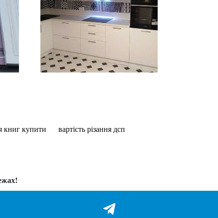
ля книг купити
вартість різання дсп
ежах!