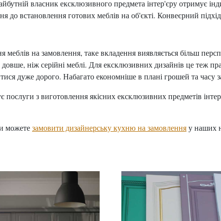
майбутній власник ексклюзивного предмета інтер'єру отримує ін
ня до встановлення готових меблів на об'єкті. Конвеєрний підхі
ня меблів на замовлення, таке вкладення виявляється більш перс
довше, ніж серійні меблі. Для ексклюзивних дизайнів це теж пр
итися дуже дорого. Набагато економніше в плані грошей та часу з
 послуги з виготовлення якісних ексклюзивних предметів інтер'
Ви можете
замовити дизайнерську кухню на замовлення
у наших н