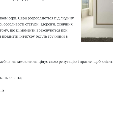
иком серії. Серії розробляються під людину
ї особливості статури, здоров'я, фізичних
 тому, що ці моменти враховуються при
 предмети інтер'єру будуть зручними в
еблів на замовлення, цінує свою репутацію і прагне, щоб клієнт
жань клієнта;
уру;