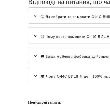
Відповіді на питання, що ча
🤔 Як вибрати та замовити ОФІС В
🧐 Чому варто замовити ОФІС ВИШНЯ
🚚 Ваша меблева фабрика здійснюєте
🎓 Чому ОФІС ВИШНЯ це - 100% якісн
Популярні запити: