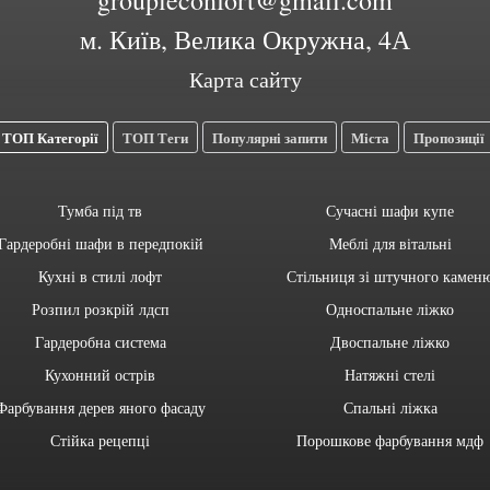
м. Київ, Велика Окружна, 4А
Карта сайту
ТОП Категорії
ТОП Теги
Популярні запити
Міста
Пропозиції
Тумба під тв
Сучасні шафи купе
Гардеробні шафи в передпокій
Меблі для вітальні
Кухні в стилі лофт
Стільниця зі штучного камен
Розпил розкрій лдсп
Односпальне ліжко
Гардеробна система
Двоспальне ліжко
Кухонний острів
Натяжні стелі
Фарбування дерев яного фасаду
Спальні ліжка
Стійка рецепці
Порошкове фарбування мдф