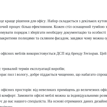
краще рішення для офісу. Набор складається з декількох кутов
бочий процес більш ефективним. Кожен стіл оснащений тумбою 
имувати порядок і зберігати необхідну документацію та особисті 
з закритими полицями та скляним фасадом, завдяки чому можна ор
 офісних меблів використовується ДСП від бренду Swisspan. Цей 
є тривалий термін експлуатації виробів;
рає пил і вологу, добре піддається чищенню, що набагато спрощ
офісних просторів: від невеликих приміщень до величезних офі
ь і комфорт. Замовити офісні меблі можна за індивідуальними ро
 до вас нашого спеціаліста. На основі отриманих даних дизайн
рнітури.