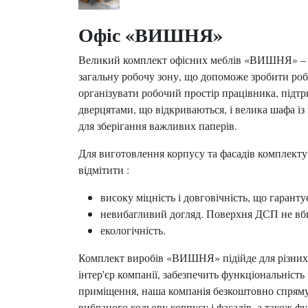
Офіс «ВИШНЯ»
Великий комплект офісних меблів «ВИШНЯ» – це 
загальну робочу зону, що допоможе зробити ро
організувати робочий простір працівника, підтр
дверцятами, що відкриваються, і велика шафа і
для зберігання важливих паперів.
Для виготовлення корпусу та фасадів комплекту
відмітити :
високу міцність і довговічність, що гаранту
невибагливий догляд. Поверхня ДСП не вби
екологічність.
Комплект виробів «ВИШНЯ» підійде для різних 
інтер'єр компанії, забезпечить функціональніст
приміщення, наша компанія безкоштовно спрямує
вибраного кольору корпусу і фасадів, а також фу