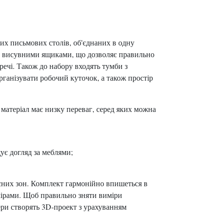
их письмових столів, об'єднаних в одну
з висувними ящиками, що дозволяє правильно
речі. Також до набору входять тумби з
ганізувати робочий куточок, а також простір
матеріал має низку переваг, серед яких можна
ує догляд за меблями;
сних зон. Комплект гармонійно впишеться в
змірами. Щоб правильно зняти виміри
ери створять 3D-проект з урахуванням