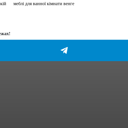
окій
меблі для ванної кімнати венге
ежах!