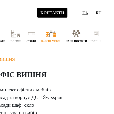
КОНТАКТИ
UA
RU
НАТИ
ПОЛИЦІ
СТОЛИ
ОФІСНІ МЕБЛІ
НАШІ ПОСЛУГИ
НОВИНИ
 ВИШНЯ
ФІС ВИШНЯ
мплект офісних меблів
сад та корпус ДСП Swisspan
сади шаф: скло
рнітура на вибір