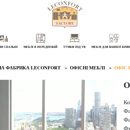
ЛЯ СПАЛЬНІ
МЕБЛІ В ПЕРЕДПОКІЙ
ТУМБИ ПІД ТВ
МЕБЛІ ДЛЯ ВАННОЇ КІМ
А ФАБРИКА LECONFORT
ОФІСНІ МЕБЛІ
ОФІС
О
Ко
Фа
Фа
Фу