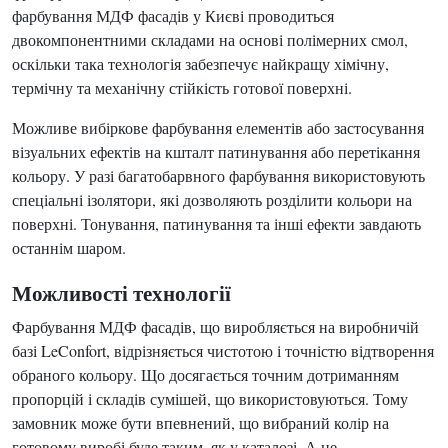
фарбування МДФ фасадів у Києві проводиться
двокомпонентними складами на основі полімерних смол,
оскільки така технологія забезпечує найкращу хімічну,
термічну та механічну стійкість готової поверхні.
Можливе вибіркове фарбування елементів або застосування
візуальних ефектів на кшталт патинування або перетікання
кольору. У разі багатобарвного фарбування використовують
спеціальні ізолятори, які дозволяють розділити кольори на
поверхні. Тонування, патинування та інші ефекти завдають
останнім шаром.
Можливості технології
Фарбування МДФ фасадів, що виробляється на виробничій
базі LeConfort, відрізняється чистотою і точністю відтворення
обраного кольору. Що досягається точним дотриманням
пропорцій і складів сумішей, що використовуються. Тому
замовник може бути впевнений, що вибраний колір на
готовому виробі буде таким, як у каталозі. А не