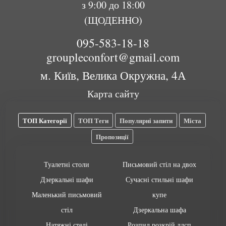
з 9:00 до 18:00
(ЩОДЕННО)
095-583-18-18
groupleconfort@gmail.com
м. Київ, Велика Окружна, 4А
Карта сайту
ТОП Категорії
ТОП Теги
Популярні запити
Міста
Пропозиції
Туалетні столи
Письмовий стіл на двох
Дзеркальні шафи
Сучасні стильні шафи
Маленький письмовий
купе
стіл
Дзеркальна шафа
Натяжні стелі
Розпил розкрій лдсп