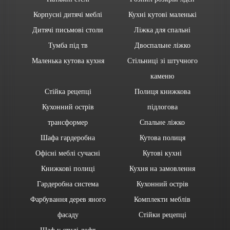
Корпусні дитячі меблі
Кухні кутові маленькі
Дитячі письмові столи
Ліжка для спальні
Тумба під тв
Двоспальне ліжко
Маленька кутова кухня
Стільниці зі штучного
каменю
Стійка рецепці
Полиця книжкова
Кухонний острів
підлогова
трансформер
Спальне ліжко
Шафа гардеробна
Кутова полиця
Офісні меблі сучасні
Кутові кухні
Книжкові полиці
Кухня на замовлення
Гардеробна система
Кухонний острів
Фарбування дерев яного
Комплекти меблів
фасаду
Стійки рецепці
Шаф у стилі лофт