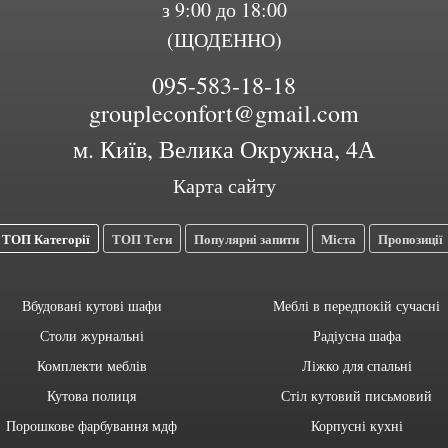
з 9:00 до 18:00
(ЩОДЕННО)
095-583-18-18
groupleconfort@gmail.com
м. Київ, Велика Окружна, 4А
Карта сайту
ТОП Категорії
ТОП Теги
Популярні запити
Міста
Пропозиції
Вбудовані кутові шафи
Меблі в передпокій сучасні
Столи журнальні
Радіусна шафа
Комплекти меблів
Ліжко для спальні
Кутова полиця
Стіл кутовий письмовий
Порошкове фарбування мдф
Корпусні кухні