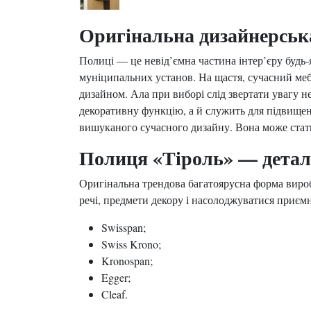
Оригінальна дизайнерськ
Полиці — це невід’ємна частина інтер’єру будь-
муніципальних установ. На щастя, сучасний меб
дизайном. Ала при виборі слід звертати увагу н
декоративну функцію, а й служить для підвищенн
вишуканого сучасного дизайну. Вона може стати
Полиця «Тіроль» — деталі
Оригінальна трендова багатоярусна форма виробу 
речі, предмети декору і насолоджуватися приє
Swisspan;
Swiss Krono;
Kronospan;
Egger;
Cleaf.