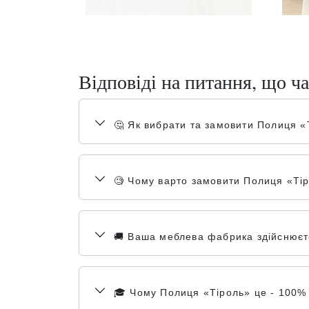
Відповіді на питання, що ча
🤔 Як вибрати та замовити Полиця «
🧐 Чому варто замовити Полиця «Тір
🚚 Ваша меблева фабрика здійснюєте 
🎓 Чому Полиця «Тіроль» це - 100% я