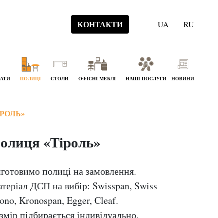
КОНТАКТИ
UA
RU
НАТИ
ПОЛИЦІ
СТОЛИ
ОФІСНІ МЕБЛІ
НАШІ ПОСЛУГИ
НОВИНИ
РОЛЬ»
олиця «Тіроль»
готовимо полиці на замовлення.
теріал ДСП на вибір: Swisspan, Swiss
ono, Kronospan, Egger, Cleaf.
змір підбирається індивідуально,