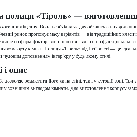
а полиця «Тіроль» — виготовлення
якого приміщення. Вона необхідна як для облаштування домашньог
левий ринок пропонує масу варіантів — від традиційних класич
е лише на форм-фактор, зовнішній вигляд, а й на функціональніс
я комфорту кімнат. Полиця «Тіроль» від LeConfort — це ідеальне
 чудовим доповненням інтер’єру у будь-якому стилі.
 і опис
дозволяє розмістити його як на стіні, так і у кутовій зоні. Три
мним зовнішнім виглядом кімнати. Для виготовлення корпусу за