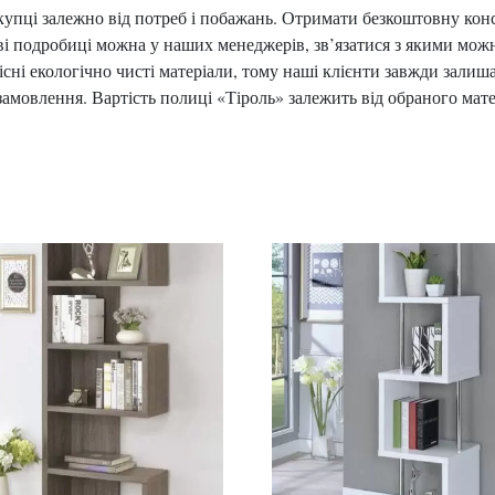
купці залежно від потреб і побажань. Отримати безкоштовну ко
ові подробиці можна у наших менеджерів, зв’язатися з якими мож
існі екологічно чисті матеріали, тому наші клієнти завжди зали
замовлення. Вартість полиці «Тіроль» залежить від обраного мате