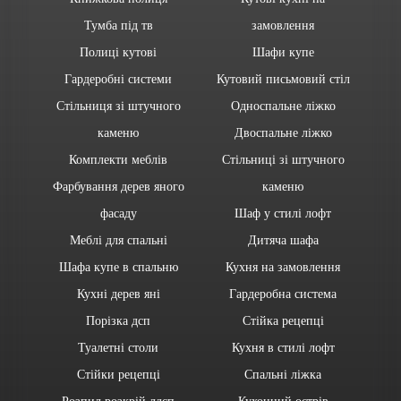
Тумба під тв
замовлення
Полиці кутові
Шафи купе
Гардеробні системи
Кутовий письмовий стіл
Стільниця зі штучного
Односпальне ліжко
каменю
Двоспальне ліжко
Комплекти меблів
Стільниці зі штучного
Фарбування дерев яного
каменю
фасаду
Шаф у стилі лофт
Меблі для спальні
Дитяча шафа
Шафа купе в спальню
Кухня на замовлення
Кухні дерев яні
Гардеробна система
Порізка дсп
Стійка рецепці
Туалетні столи
Кухня в стилі лофт
Стійки рецепці
Спальні ліжка
Розпил розкрій лдсп
Кухонний острів