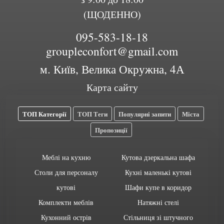
(ЩОДЕННО)
095-583-18-18
groupleconfort@gmail.com
м. Київ, Велика Окружна, 4А
Карта сайту
ТОП Категорії
ТОП Теги
Популярні запити
Міста
Пропозиції
Меблі на кухню
Кутова дзеркальна шафа
Столи для персоналу
Кухні маленькі кутові
кутові
Шафи купе в коридор
Комплекти меблів
Натяжні стелі
Кухонний острів
Стільниця зі штучного