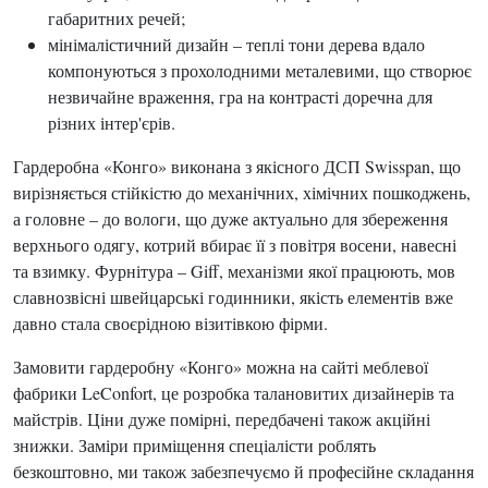
габаритних речей;
мінімалістичний дизайн – теплі тони дерева вдало
компонуються з прохолодними металевими, що створює
незвичайне враження, гра на контрасті доречна для
різних інтер'єрів.
Гардеробна «Конго» виконана з якісного ДСП Swisspan, що
вирізняється стійкістю до механічних, хімічних пошкоджень,
а головне – до вологи, що дуже актуально для збереження
верхнього одягу, котрий вбирає її з повітря восени, навесні
та взимку. Фурнітура – Giff, механізми якої працюють, мов
славнозвісні швейцарські годинники, якість елементів вже
давно стала своєрідною візитівкою фірми.
Замовити гардеробну «Конго» можна на сайті меблевої
фабрики LeConfort, це розробка талановитих дизайнерів та
майстрів. Ціни дуже помірні, передбачені також акційні
знижки. Заміри приміщення спеціалісти роблять
безкоштовно, ми також забезпечуємо й професійне складання