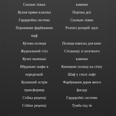
Спальні ліжка
каменю
Кухня пряма класика
Порізка дсп
Гардеробна система
Спальне ліжко
Порошкове фарбування
Розпил розкрій лдсп
мдф
Кутова полиця
Полиця навісна для книг
Журнальний стіл
Стільниці зі штучного
Кухні маленькі
каменю
Вбудовані шафи в
Книжкові полиці на стіну
передпокій
Шаф у стилі лофт
Кухонний острів
Фарбування дерев яного
трансформер
фасаду
Стійка рецепці
Гардеробні системи
Стійки рецепці
Тумба під тв