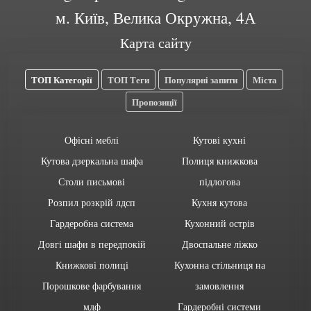
м. Київ, Велика Окружна, 4А
Карта сайту
ТОП Категорії
ТОП Теги
Популярні запити
Міста
Пропозиції
Офісні меблі
Кутові кухні
Кутова дзеркальна шафа
Полиця книжкова
Столи письмові
підлогова
Розпил розкрій лдсп
Кухня кутова
Гардеробна система
Кухонний острів
Довгі шафи в передпокій
Двоспальне ліжко
Книжкові полиці
Кухонна стільниця на
Порошкове фарбування
замовлення
мдф
Гардеробні системи