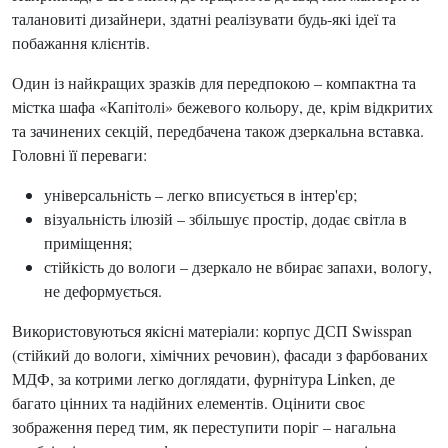
талановиті дизайнери, здатні реалізувати будь-які ідеї та
побажання клієнтів.
Один із найкращих зразків для передпокою – компактна та
містка шафа «Капітолі» бежевого кольору, де, крім відкритих
та зачинених секцій, передбачена також дзеркальна вставка.
Головні її переваги:
універсальність – легко вписується в інтер'єр;
візуальність ілюзій – збільшує простір, додає світла в
приміщення;
стійкість до вологи – дзеркало не вбирає запахи, вологу,
не деформується.
Використовуються якісні матеріали: корпус ДСП Swisspan
(стійкий до вологи, хімічних речовин), фасади з фарбованих
МДФ, за котрими легко доглядати, фурнітура Linken, де
багато цінних та надійних елементів. Оцінити своє
зображення перед тим, як переступити поріг – нагальна