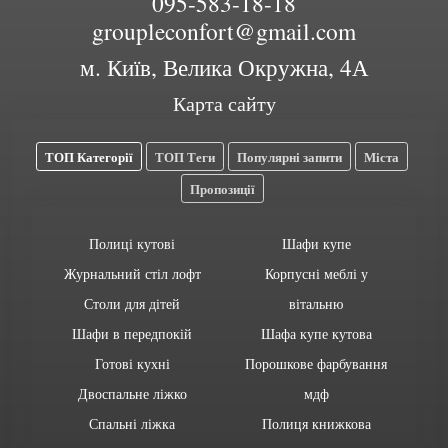
095-583-18-18
groupleconfort@gmail.com
м. Київ, Велика Окружна, 4А
Карта сайту
ТОП Категорії
ТОП Теги
Популярні запити
Міста
Пропозиції
Полиці кутові
Шафи купе
Журнальний стіл лофт
Корпусні меблі у
Столи для дітей
вітальню
Шафи в передпокій
Шафа купе кутова
Готові кухні
Порошкове фарбування
Двоспальне ліжко
мдф
Спальні ліжка
Полиця книжкова