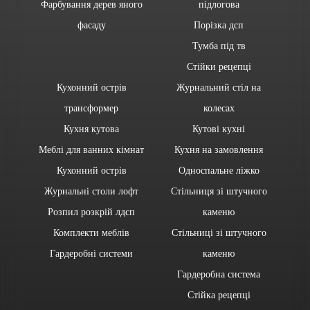
Фарбування дерев яного
підлогова
фасаду
Порізка дсп
Тумба під тв
Стійки рецепці
Кухонний острів
Журнальний стіл на
трансформер
колесах
Кухня кутова
Кутові кухні
Меблі для ванних кімнат
Кухня на замовлення
Кухонний острів
Односпальне ліжко
Журнальні столи лофт
Стільниця зі штучного
Розпил розкрій лдсп
каменю
Комплекти меблів
Стільниці зі штучного
Гардеробні системи
каменю
Гардеробна система
Стійка рецепці