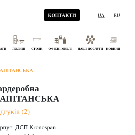
КОНТАКТИ
UA
RU
НАТИ
ПОЛИЦІ
СТОЛИ
ОФІСНІ МЕБЛІ
НАШІ ПОСЛУГИ
НОВИНИ
КАПІТАНСЬКА
ардеробна
АПІТАНСЬКА
дгуків (2)
рпус: ДСП Kronospan