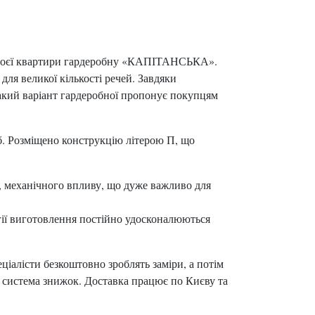
я своєї квартири гардеробну «КАПІТАНСЬКА».
для великої кількості речей. Завдяки
Такий варіант гардеробної пропонує покупцям
іб. Розміщено конструкцію літерою П, що
о, механічного впливу, що дуже важливо для
огії виготовлення постійно удосконалюються
іалісти безкоштовно зроблять заміри, а потім
а система знижок. Доставка працює по Києву та