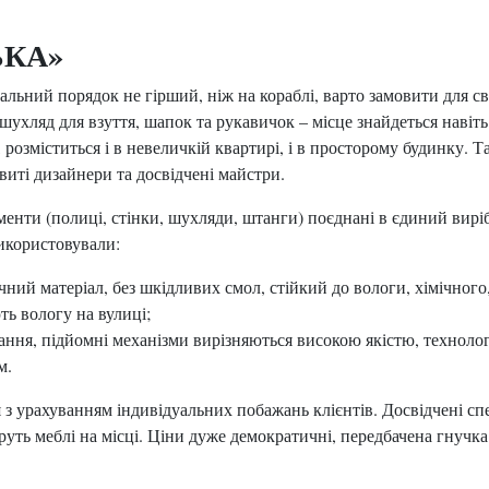
ЬКА»
деальний порядок не гірший, ніж на кораблі, варто замовити дл
 шухляд для взуття, шапок та рукавичок – місце знайдеться навіть 
розміститься і в невеличкій квартирі, і в просторому будинку. 
иті дизайнери та досвідчені майстри.
ементи (полиці, стінки, шухляди, штанги) поєднані в єдиний вир
икористовували:
чний матеріал, без шкідливих смол, стійкий до вологи, хімічног
ть вологу на вулиці;
ування, підйомні механізми вирізняються високою якістю, технол
м.
 урахуванням індивідуальних побажань клієнтів. Досвідчені спец
руть меблі на місці. Ціни дуже демократичні, передбачена гнучк