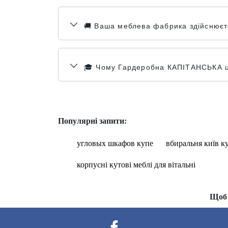
🚚 Ваша меблева фабрика здійснюєте
🎓 Чому Гардеробна КАПІТАНСЬКА це 
Популярні запити:
угловых шкафов купе
вбиральня київ к
корпусні кутові меблі для вітальні
Щоб 