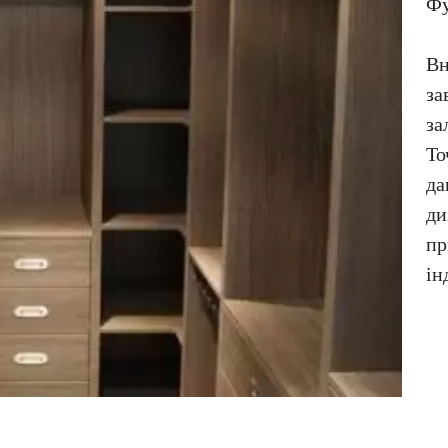
Фу
Вн
за
за
То
да
ди
пр
ін