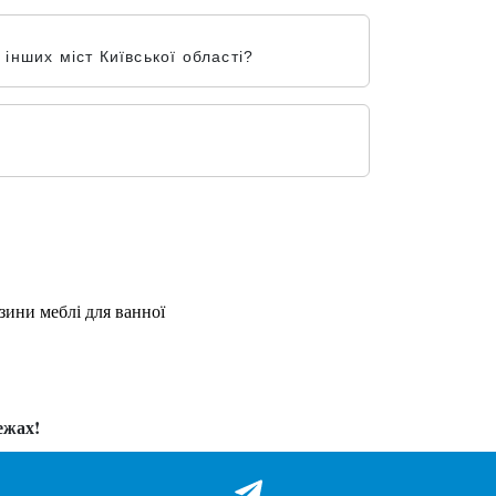
нших міст Київської області?
зини меблі для ванної
ежах!