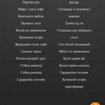
Порізка дсп
фасаду
Шаф у стилі лофт
Стільниці зі штучного
Комплекти меблів
каменю
Натяжні стелі
Тумба під тв
Кухня на замовлення
Стільниця для обіднього
Кухонний острів
столу
Журнальні столи лофт
Стіл білий письмовий
Спальні ліжка
Меблі на замовлення
Розпил розкрій лдсп
Кухні дерев яні
Стійки рецепці
Кухня пряма класика
Стійка рецепці
Гардеробна система
Гардеробні системи
Кухонний острів
трансформер