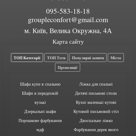
095-583-18-18
groupleconfort@gmail.com
м. Київ, Велика Окружна, 4А
Карта сайту
ТОП Категорії
ТОП Теги
Популярні запити
Міста
Пропозиції
Шафа купе в спальню
Ліжка для спальні
Шафи в передпокій
Дитячі письмові столи
вузькі
Кухні маленькі кутові
Дзеркальні шафи
Кутовий письмовий стіл
Порошкове фарбування
Двоспальне ліжко
мдф
Фарбування дерев яного