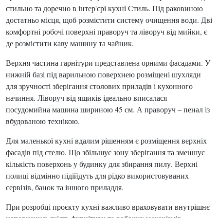
стильно та доречно в інтер'єрі кухні Стиль. Під раковиною
достатньо місця, щоб розмістити систему очищення води. Дві
комфортні робочі поверхні праворуч та ліворуч від мийки, є
де розмістити каву машину та чайник.
Верхня частина гарнітури представлена орними фасадами. У
нижній базі під варильною поверхнею розміщені шухляди
для зручності зберігання столових приладів і кухонного
начиння. Ліворуч від ящиків ідеально вписалася
посудомийна машина шириною 45 см. А праворуч – пенал із
вбудованою технікою.
Для маленької кухні вдалим рішенням є розміщення верхніх
фасадів під стелю. Що збільшує зону зберігання та зменшує
кількість поверхонь у будинку для збирання пилу. Верхні
полиці відмінно підійдуть для рідко використовуваних
сервізів, банок та іншого приладдя.
При розробці проєкту кухні важливо враховувати внутрішнє