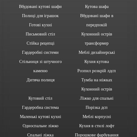
Вбудовані кутові шафи
Кутова шафа
Полиці для іграшок
Вбудовані шафи в
Готові кухні
передпокій
Письмовий стіл
Кухонний острів
Стійка рецепці
трансформер
Гардеробні системи
Меблі дизайнерські
Стільниця зі штучного
Кухня кутова
каменю
Розпил розкрій лдсп
Дитяча полиця
Тумба на ніжках
Кухонний острів
Кутовий стіл
Ліжко для спальні
Гардеробна система
Порізка дсп
Маленькі кутові кухні
Меблі корпусні
Односпальне ліжко
Кухня в стилі лофт
Спальні ліжка
Порошкове фарбування