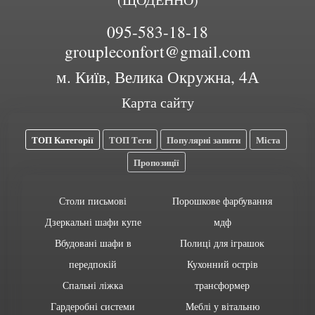
095-583-18-18
groupleconfort@gmail.com
м. Київ, Велика Окружна, 4А
Карта сайту
ТОП Категорії
ТОП Теги
Популярні запити
Міста
Пропозиції
Столи письмові
Порошкове фарбування
Дзеркальні шафи купе
мдф
Вбудовані шафи в
Полиці для іграшок
передпокій
Кухонний острів
Спальні ліжка
трансформер
Гардеробні системи
Меблі у вітальню