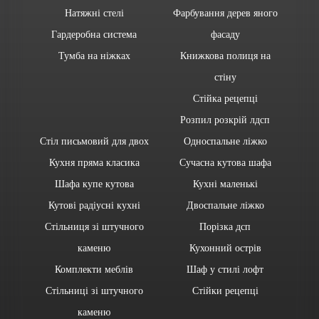
Натяжні стелі
Фарбування дерев яного
Гардеробна система
фасаду
Тумба на ніжках
Книжкова полиця на
стіну
Стійка рецепці
Розпил розкрій лдсп
Стіл письмовий для двох
Односпальне ліжко
Кухня пряма класика
Сучасна кутова шафа
Шафа купе кутова
Кухні маленькі
Кутові радіусні кухні
Двоспальне ліжко
Стільниця зі штучного
Порізка дсп
каменю
Кухонний острів
Комплекти меблів
Шаф у стилі лофт
Стільниці зі штучного
Стійки рецепці
каменю