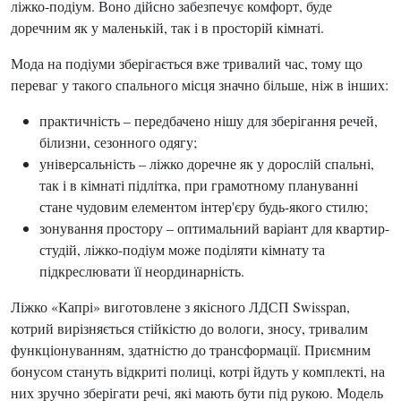
ліжко-подіум. Воно дійсно забезпечує комфорт, буде
доречним як у маленькій, так і в просторій кімнаті.
Мода на подіуми зберігається вже тривалий час, тому що
переваг у такого спального місця значно більше, ніж в інших:
практичність – передбачено нішу для зберігання речей,
білизни, сезонного одягу;
універсальність – ліжко доречне як у дорослій спальні,
так і в кімнаті підлітка, при грамотному плануванні
стане чудовим елементом інтер'єру будь-якого стилю;
зонування простору – оптимальний варіант для квартир-
студій, ліжко-подіум може поділяти кімнату та
підкреслювати її неординарність.
Ліжко «Капрі» виготовлене з якісного ЛДСП Swisspan,
котрий вирізняється стійкістю до вологи, зносу, тривалим
функціонуванням, здатністю до трансформації. Приємним
бонусом стануть відкриті полиці, котрі йдуть у комплекті, на
них зручно зберігати речі, які мають бути під рукою. Модель