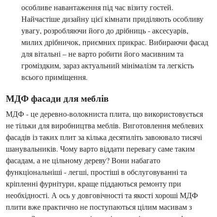
особливе навантаження під час візиту гостей.
Найчастіше дизайну цієї кімнати приділяють особливу
увагу, розробляючи його до дрібниць - аксесуарів,
милих дрібничок, приємних прикрас. Вибираючи фасад
для вітальні – не варто робити його масивним та
громіздким, зараз актуальний мінімалізм та легкість
всього приміщення.
МДФ фасади для меблів
МДФ - це деревно-волокниста плита, що використовується
не тільки для виробництва меблів. Виготовлення меблевих
фасадів із таких плит за кілька десятиліть завоювало тисячі
шанувальників. Чому варто віддати перевагу саме таким
фасадам, а не цільному дереву? Вони набагато
функціональніші - легші, простіші в обслуговуванні та
кріпленні фурнітури, краще піддаються ремонту при
необхідності. А ось у довговічності та якості хороші МДФ
плити вже практично не поступаються цілим масивам з