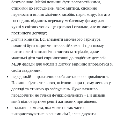
безумовною. Меблі повинні бути вологостійкими,
стійкими до забруднень, легко митися, спокійно
переносити вплив хімічних засобів, пари, жиру. Багато
господинь віддають перевагу меблевому фасаду для
кухні у світлих тонах, це красиво і стильно, але вимагає
постійного догляду;
дитяча кімната. Всі елементи меблевого гарнітура
повинні бути міцними, зносостійкими - і при цьому
виготовлені з екологічно чистих матеріалів, адже
маленькі діти такі сприйнятливі до подібних деталей.
МДФ фасади для меблів в дитячу відмінно впораються зі
своїм завданням;
передпокій – практично особа житлового приміщення.
Повинна бути стильною, якісною – при цьому легкою у
догляді та стійкою до забруднень. Дуже важливо
передбачити не тільки функціональність - а й дизайн,
який відповідатиме решті житлових приміщень;
вітальня - кімната, яка може не так часто
використовуватись членами сім'ї, але відчувати