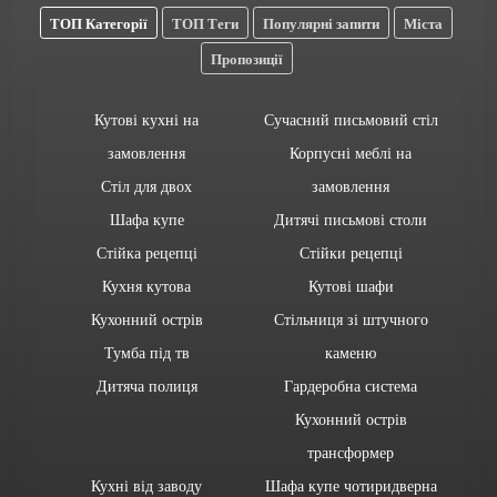
ТОП Категорії
ТОП Теги
Популярні запити
Міста
Пропозиції
Кутові кухні на
Сучасний письмовий стіл
замовлення
Корпусні меблі на
Стіл для двох
замовлення
Шафа купе
Дитячі письмові столи
Стійка рецепці
Стійки рецепці
Кухня кутова
Кутові шафи
Кухонний острів
Стільниця зі штучного
Тумба під тв
каменю
Дитяча полиця
Гардеробна система
Кухонний острів
трансформер
Кухні від заводу
Шафа купе чотиридверна