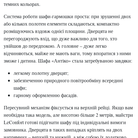
темних кольорах.
Система роботи шафи-гармошки проста: при зрушенні двох
або кількох полотен елементи складаються, компактно
розміщуючись вздовж однієї площини. Дверцята не
перегороджують вхід, що дуже важливо для того, хто
увійшов до передпокою. А головне – дуже легко
відчиняються, майже не мають ваги, тому впоратися з ними
зможе і дитина. Шафа «Антіко» стала затребуваною завдяки:
легкому полотну дверцят;
забезпеченню природного повітрообміну всередині
шафи;
гарному оформленню фасадів.
Пересувний механізм фіксується на верхній рейці. Якщо вам
необхідна така модель, але висотою більше 2 метрів, майстри
LeConfort готові підігнати шафу під індивідуальні вимоги
замовника. Дверцята в таких випадках кріплять на двох
напрямних – верхній та нижній, а між собою їх додатково