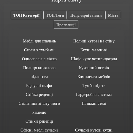
ТОП Категорії
ТОП Теги
Популярні запити
Міста
Пропозиції
Меблі для спалень
Полиці кутові на стіну
Столи з тумбами
Кухні маленькі
Односпальне ліжко
Шафа купе чотиридверна
Полиця книжкова
Кухонний острів
підлогова
Комплекти меблів
Радіусні шафи
Тумба під тв
Стійка рецепці
Гардеробна система
Стільниця зі штучного
Натяжні стелі
каменю
Стійки рецепці
Офісні меблі сучасні
Сучасні кутові кухні