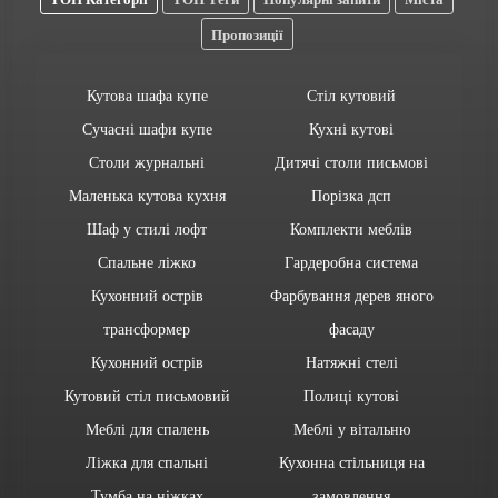
Пропозиції
Кутова шафа купе
Стіл кутовий
Сучасні шафи купе
Кухні кутові
Столи журнальні
Дитячі столи письмові
Маленька кутова кухня
Порізка дсп
Шаф у стилі лофт
Комплекти меблів
Спальне ліжко
Гардеробна система
Кухонний острів
Фарбування дерев яного
трансформер
фасаду
Кухонний острів
Натяжні стелі
Кутовий стіл письмовий
Полиці кутові
Меблі для спалень
Меблі у вітальню
Ліжка для спальні
Кухонна стільниця на
Тумба на ніжках
замовлення