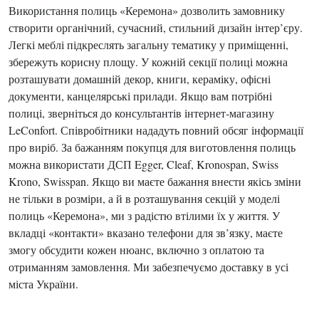
Використання полиць «Керемона» дозволить замовнику
створити органічний, сучасний, стильний дизайн інтер’єру.
Легкі меблі підкреслять загальну тематику у приміщенні,
збережуть корисну площу. У кожній секції полиці можна
розташувати домашній декор, книги, кераміку, офісні
документи, канцелярські прилади. Якщо вам потрібні
полиці, зверніться до консультантів інтернет-магазину
LeConfort. Співробітники нададуть повний обсяг інформації
про виріб. За бажанням покупця для виготовлення полиць
можна використати ДСП Egger, Cleaf, Kronospan, Swiss
Krono, Swisspan. Якщо ви маєте бажання внести якісь зміни
не тільки в розміри, а й в розташування секцій у моделі
полиць «Керемона», ми з радістю втілими їх у життя. У
вкладці «контакти» вказано телефони для зв’язку, маєте
змогу обсудити кожен нюанс, включно з оплатою та
отриманням замовлення. Ми забезпечуємо доставку в усі
міста України.