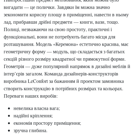
вигадати — це полички. Завдяки їм можна значно
зекономити корисну площу в приміщенні, навести в ньому
лад, прибравши дрібні предмети — книги, вази, тощо.
Полиці, незважаючи на свою простоту, практичні і
функціональні, вони не потребують багато місця для
розташування. Модель «Керемона» естетично красива, має
геометричну форму — модуль, що складається з багатьох
секцій різного розміру квадратної чи прямокутної форми.
Геометрія — дуже популярний напрямок в дизайні меблів й
інтер’єрів загалом. Команда дизайнерів-конструкторів
виробника LeConfort за бажанням й проектом замовника
створить конструкцію в потрібних розмірах та кольорах.
Переваги наших виробів:
невелика власна вага;
надійні кріплення;
економія простору приміщення;
зручна глибина.