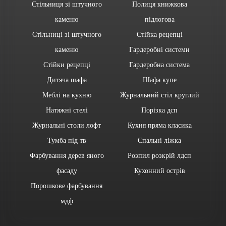
Стільниця зі штучного
Полиця книжкова
каменю
підлогова
Стільниці зі штучного
Стійка рецепці
каменю
Гардеробні системи
Стійки рецепці
Гардеробна система
Дитяча шафа
Шафа купе
Меблі на кухню
Журнальний стіл круглий
Натяжні стелі
Порізка дсп
Журнальні столи лофт
Кухня пряма класика
Тумба під тв
Спальні ліжка
Фарбування дерев яного
Розпил розкрій лдсп
фасаду
Кухонний острів
Порошкове фарбування
мдф