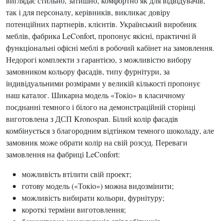
виглядає стильно, затишно, комфортно як для відвідувачів,
так і для персоналу, керівників, викликає довіру
потенційних партнерів, клієнтів. Український виробник
меблів, фабрика LeConfort, пропонує якісні, практичні й
функціональні офісні меблі в робочий кабінет на замовлення.
Недорогі комплекти з гарантією, з можливістю вибору
замовником кольору фасадів, типу фурнітури, за
індивідуальними розмірами у великій кількості пропонує
наш каталог. Шикарна модель «Токіо» в класичному
поєднанні темного і білого на демонстраційній сторінці
виготовлена з ДСП Kronospan. Білий колір фасадів
комбінується з благородним відтінком темного шоколаду, але
замовник може обрати колір на свій розсуд. Переваги
замовлення на фабриці LeConfort:
можливість втілити свій проект;
готову модель («Токіо») можна видозмінити;
можливість вибирати кольори, фурнітуру;
короткі терміни виготовлення;