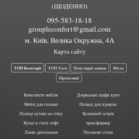
(ЩОДЕННО)
095-583-18-18
groupleconfort@gmail.com
м. Київ, Велика Окружна, 4А
Карта сайту
ТОП Категорії
ТОП Теги
Популярні запити
Міста
Пропозиції
Комплекти меблів
Дзеркальні шафи купе
Меблі для спальні
Полиці для іграшок
Полиці кутові на стіну
Кухонний острів
Кухні в стилі лофт
трансформер
Ліжко двоспальне
Письмові столи