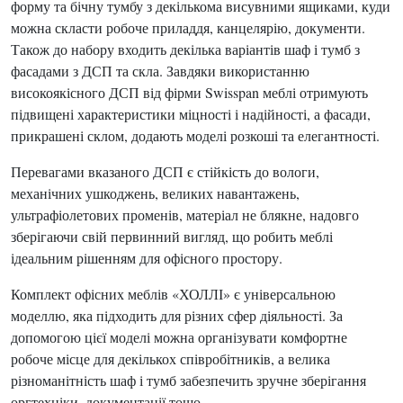
форму та бічну тумбу з декількома висувними ящиками, куди
можна скласти робоче приладдя, канцелярію, документи.
Також до набору входить декілька варіантів шаф і тумб з
фасадами з ДСП та скла. Завдяки використанню
високоякісного ДСП від фірми Swisspan меблі отримують
підвищені характеристики міцності і надійності, а фасади,
прикрашені склом, додають моделі розкоші та елегантності.
Перевагами вказаного ДСП є стійкість до вологи,
механічних ушкоджень, великих навантажень,
ультрафіолетових променів, матеріал не блякне, надовго
зберігаючи свій первинний вигляд, що робить меблі
ідеальним рішенням для офісного простору.
Комплект офісних меблів «ХОЛЛІ» є універсальною
моделлю, яка підходить для різних сфер діяльності. За
допомогою цієї моделі можна організувати комфортне
робоче місце для декількох співробітників, а велика
різноманітність шаф і тумб забезпечить зручне зберігання
оргтехніки, документації тощо.