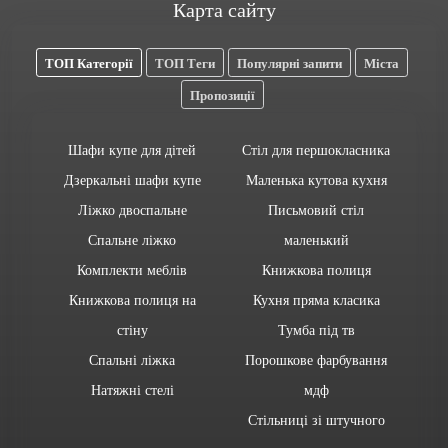
Карта сайту
ТОП Категорії
ТОП Теги
Популярні запити
Міста
Пропозиції
Шафи купе для дітей
Стіл для першокласника
Дзеркальні шафи купе
Маленька кутова кухня
Ліжко двоспальне
Письмовий стіл
Спальне ліжко
маленький
Комплекти меблів
Книжкова полиця
Книжкова полиця на
Кухня пряма класика
стіну
Тумба під тв
Спальні ліжка
Порошкове фарбування
Натяжні стелі
мдф
Стільниці зі штучного