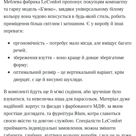
Меблева фабрика LeConfort пропонує покупцям компактну
та гарну модель «Б'янко», завдяки універсальному білому
кольору вона чудово вписується в будь-який стиль, робить
приміщення більш світлим і затишним. Є у виробу й інші
переваги:
ергономічність – потребує мало місця, але вміщує багато
речей;
збереження взуття – воно краще й довше зберігатиме
форму;
оптимальний розмір – це вертикальний варіант, крім
дверцят, є ще й висувні шухляди.
В комплекті йдуть ще й м'які сидіння, аби зручніше було
взуватися, та невеличка ніша для парасольок. Матеріал дуже
надійний: корпус та фасади з фарбованого МДФ, за яким
простіше доглядати, та фурнітура Blum, котра славиться
своєю якістю та довгою службою. Спеціалісти LeConfort
приймають індивідуальні замовлення, можна змінити
габарити, глибину, відтінки кольору виробів, і все це за дуже