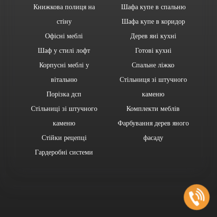
Книжкова полиця на
Шафа купе в спальню
стіну
Шафа купе в коридор
Офісні меблі
Дерев яні кухні
Шаф у стилі лофт
Готові кухні
Корпусні меблі у
Спальне ліжко
вітальню
Стільниця зі штучного
Порізка дсп
каменю
Стільниці зі штучного
Комплекти меблів
каменю
Фарбування дерев яного
Стійки рецепці
фасаду
Гардеробні системи