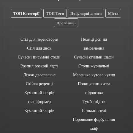
ТОП Категорії
ТОП Теги
Популярні запити
Міста
Пропозиції
Стіл для переговорів
Полиці дсп на
Стіл для двох
замовлення
Сучасні письмові столи
Сучасні стильні шафи
Розпил розкрій лдсп
Столи журнальні
Ліжко двоспальне
Маленька кутова кухня
Стійка рецепці
Полиця книжкова
Кухонний острів
підлогова
трансформер
Тумба під тв
Кухонний острів
Натяжні стелі
Порошкове фарбування
мдф