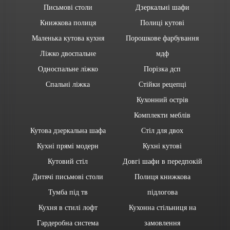
Письмові столи
Дзеркальні шафи
Книжкова полиця
Полиці кутові
Маленька кутова кухня
Порошкове фарбування
Ліжко двоспальне
мдф
Односпальне ліжко
Порізка дсп
Спальні ліжка
Стійки рецепці
Кухонний острів
Комплекти меблів
Кутова дзеркальна шафа
Стіл для двох
Кухні прямі модерн
Кухні кутові
Кутовий стіл
Довгі шафи в передпокій
Дитячі письмові столи
Полиця книжкова
Тумба під тв
підлогова
Кухня в стилі лофт
Кухонна стільниця на
Гардеробна система
замовлення