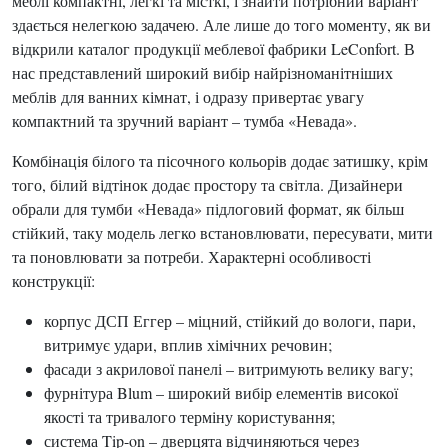
меблі компактні, легкі та місткі, і знайти потрібний варіант
здається нелегкою задачею. Але лише до того моменту, як ви
відкрили каталог продукції меблевої фабрики LeConfort. В
нас представлений широкий вибір найрізноманітніших
меблів для ванних кімнат, і одразу привертає увагу
компактний та зручний варіант – тумба «Невада».
Комбінація білого та пісочного кольорів додає затишку, крім
того, білий відтінок додає простору та світла. Дизайнери
обрали для тумби «Невада» підлоговий формат, як більш
стійкий, таку модель легко встановлювати, пересувати, мити
та поновлювати за потреби. Характерні особливості
конструкції:
корпус ДСП Еггер – міцний, стійкий до вологи, пари,
витримує удари, вплив хімічних речовин;
фасади з акрилової панелі – витримують велику вагу;
фурнітура Blum – широкий вибір елементів високої
якості та тривалого терміну користування;
система Tip-on – дверцята відчиняються через