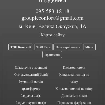
(ЩОДЕННО)
095-583-18-18
groupleconfort@gmail.com
м. Київ, Велика Окружна, 4А
Карта сайту
ТОП Категорії
ТОП Теги
Популярні запити
Міста
Пропозиції
Шафа купе в коридорі
Письмові столи
Стіл журнальний білий
Книжкова полиця на
Кухонний острів
стіну
трансформер
Книжкові полиці на стіну
Радіусна шафа
Двоспальне ліжко
Радіусні кутові шафи
Порошкове фарбування