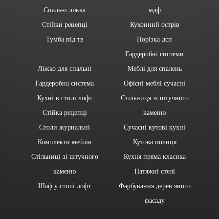
Спальні ліжка
мдф
Стійки рецепці
Кухонний острів
Тумба під тв
Порізка дсп
Гардеробні системи
Ліжко для спальні
Меблі для спалень
Гардеробна система
Офісні меблі сучасні
Кухні в стилі лофт
Стільниця зі штучного
Стійка рецепці
каменю
Столи журнальні
Сучасні кутові кухні
Комплекти меблів
Кутова полиця
Стільниці зі штучного
Кухня пряма класика
каменю
Натяжні стелі
Шаф у стилі лофт
Фарбування дерев яного
фасаду