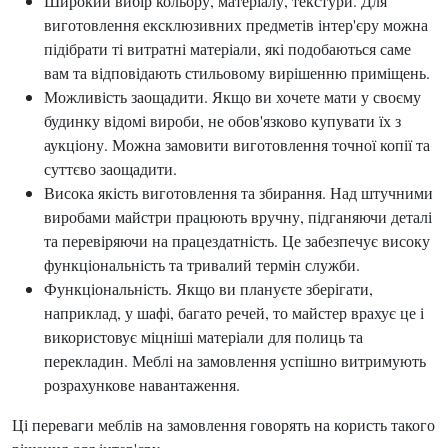
Широкий вибір кольору, матеріалу, текстури. Для
виготовлення ексклюзивних предметів інтер'єру можна
підібрати ті витратні матеріали, які подобаються саме
вам та відповідають стильовому вирішенню приміщень.
Можливість заощадити. Якщо ви хочете мати у своєму
будинку відомі вироби, не обов'язково купувати їх з
аукціону. Можна замовити виготовлення точної копії та
суттєво заощадити.
Висока якість виготовлення та збирання. Над штучними
виробами майстри працюють вручну, підганяючи деталі
та перевіряючи на працездатність. Це забезпечує високу
функціональність та тривалий термін служби.
Функціональність. Якщо ви плануєте зберігати,
наприклад, у шафі, багато речей, то майстер врахує це і
використовує міцніші матеріали для полиць та
перекладин. Меблі на замовлення успішно витримують
розрахункове навантаження.
Ці переваги меблів на замовлення говорять на користь такого