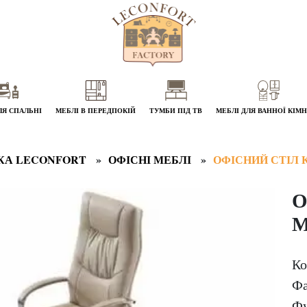
ЛЯ СПАЛЬНІ
МЕБЛІ В ПЕРЕДПОКІЙ
ТУМБИ ПІД ТВ
МЕБЛІ ДЛЯ ВАННОЇ КІМ
КА LECONFORT
ОФІСНІ МЕБЛІ
ОФІСНИЙ СТІЛ 
О
Ко
Фа
Фу