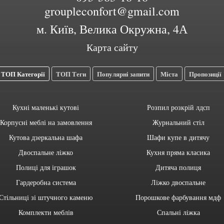
groupleconfort@gmail.com
м. Київ, Велика Окружна, 4А
Карта сайту
ТОП Категорії
ТОП Теги
Популярні запити
Міста
Пропозиції
Кухні маленькі кутові
Розпил розкрій лдсп
Корпусні меблі на замовлення
Журнальний стіл
Кутова дзеркальна шафа
Шафи купе в дитячу
Двоспальне ліжко
Кухня пряма класика
Полиці для іграшок
Дитяча полиця
Гардеробна система
Ліжко двоспальне
Стільниці зі штучного каменю
Порошкове фарбування мдф
Комплекти меблів
Спальні ліжка