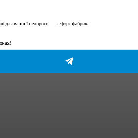
лі для ванної недорого
лефорт фабрика
ежах!