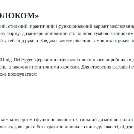
 МОЛОКОМ»
, стильний, практичний і функціональний варіант меблювання,
льну форму, дизайнери доповнили стіл бічною тумбою з глибоким
чей у себе під рукою. Завдяки такому рішенню замовник отримує 
П від ТМ Egger. Деревинностружкові плити цього виробника від
нь, а також антистатичними якостями. Для створення фасадів і 
оже похизуватися:
 між комфортом і функціональністю. Стильний дизайн дозволить в
жать довгі роки без втрати зовнішнього вигляду і якості, підтр