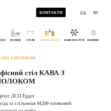
КОНТАКТИ
UA
RU
НАТИ
ПОЛИЦІ
СТОЛИ
ОФІСНІ МЕБЛІ
НАШІ ПОСЛУГИ
НОВИНИ
КАВА З МОЛОКОМ
фісний стіл КАВА З
МОЛОКОМ
рпус ДСП Egger
сад та стільниця МДФ плівковий
рнітура на вибір