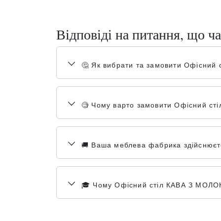
Відповіді на питання, що ча
🤔 Як вибрати та замовити Офісни
🧐 Чому варто замовити Офісний ст
🚚 Ваша меблева фабрика здійснюєте
🎓 Чому Офісний стіл КАВА З МОЛОКО