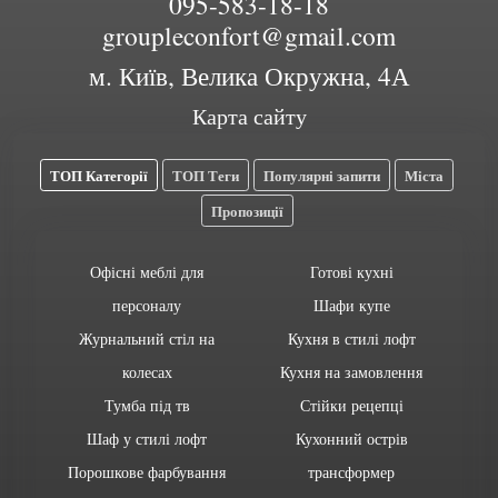
095-583-18-18
groupleconfort@gmail.com
м. Київ, Велика Окружна, 4А
Карта сайту
ТОП Категорії
ТОП Теги
Популярні запити
Міста
Пропозиції
Офісні меблі для
Готові кухні
персоналу
Шафи купе
Журнальний стіл на
Кухня в стилі лофт
колесах
Кухня на замовлення
Тумба під тв
Стійки рецепці
Шаф у стилі лофт
Кухонний острів
Порошкове фарбування
трансформер