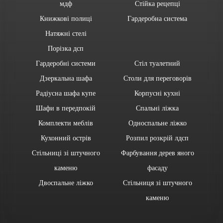
мдф
Стійка рецепці
Книжкові полиці
Гардеробна система
Натяжні стелі
Порізка дсп
Гардеробні системи
Стіл туалетний
Дзеркальна шафа
Столи для переговорів
Радіусна шафа купе
Корпусні кухні
Шафи в передпокій
Спальні ліжка
Комплекти меблів
Односпальне ліжко
Кухонний острів
Розпил розкрій лдсп
Стільниці зі штучного
Фарбування дерев яного
каменю
фасаду
Двоспальне ліжко
Стільниця зі штучного
каменю