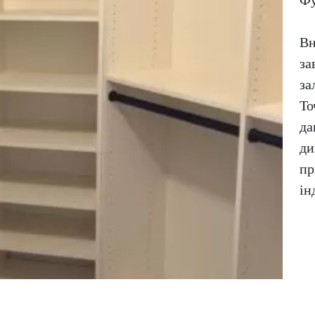
Вн
за
за
То
да
ди
пр
ін