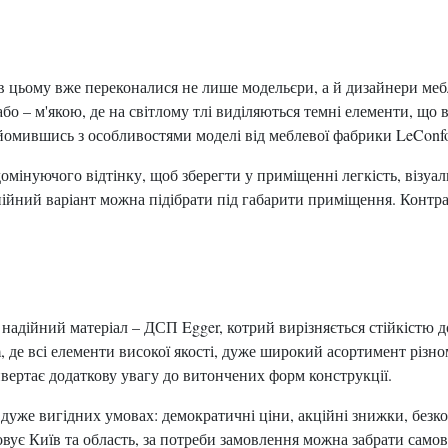
, в цьому вже переконалися не лише модельєри, а й дизайнери меб
 або – м'якою, де на світлому тлі виділяються темні елементи, що
айомившись з особливостями моделі від меблевої фабрики LeConf
мінуючого відтінку, щоб зберегти у приміщенні легкість, візуал
ійний варіант можна підібрати під габарити приміщення. Контра
адійний матеріал – ДСП Egger, котрий вирізняється стійкістю до
, де всі елементи високої якості, дуже широкий асортимент різно
ртає додаткову увагу до витончених форм конструкції.
дуже вигідних умовах: демократичні ціни, акційні знижки, безк
вує Київ та область, за потреби замовлення можна забрати само