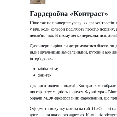
Гардеробна «Контраст»
Ніщо так не привертає увагу, як гра контрастів
у вічі, коли кольори поділяють простір порівну,
ненав'язливо. В цьому легко переконатися, озн
Дизайнери вирішили дотримуватися білого, як до
індивідуальними замовленнями, кутовий або лін
інтер'єру, як:
мінімалізм;
хай-тек.
Для виготовлення моделі «Контраст» ми обрали н
що гарантує міцність корпусу. Фурнітура – Blum
обрали МДФ фрезерований фарбований, що приве
Оформити покупку можна на сайті LeConfort на 
доставка за вказаною адресою. Компанія обслуго