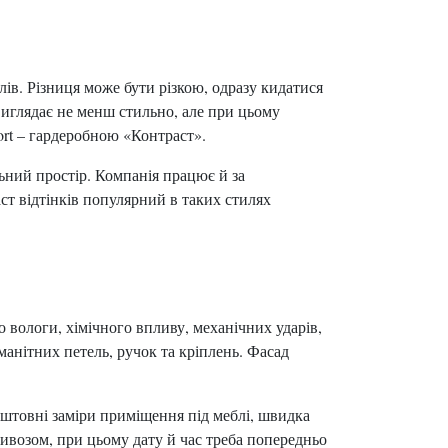
лів. Різниця може бути різкою, одразу кидатися
 виглядає не менш стильно, але при цьому
ort – гардеробною «Контраст».
ьний простір. Компанія працює й за
ст відтінків популярний в таких стилях
 вологи, хімічного впливу, механічних ударів,
манітних петель, ручок та кріплень. Фасад
оштовні заміри приміщення під меблі, швидка
вивозом, при цьому дату й час треба попередньо