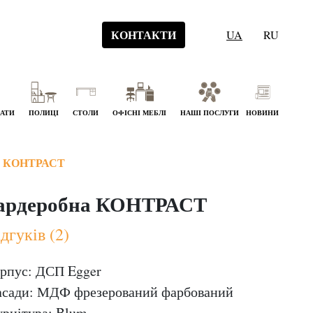
КОНТАКТИ
UA
RU
НАТИ
ПОЛИЦІ
СТОЛИ
ОФІСНІ МЕБЛІ
НАШІ ПОСЛУГИ
НОВИНИ
 КОНТРАСТ
ардеробна КОНТРАСТ
дгуків (2)
рпус: ДСП Egger
сади: МДФ фрезерований фарбований
рнітура: Blum