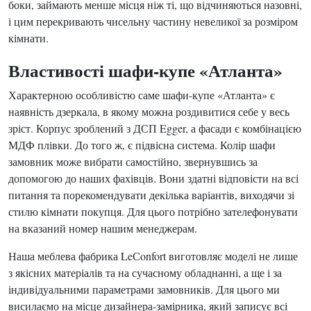
боки, займають менше місця ніж ті, що відчиняються назовні,
і цим перекривають чисельну частину невеликої за розміром
кімнати.
Властивості шафи-купе «Атланта»
Характерною особливістю саме шафи-купе «Атланта» є
наявність дзеркала, в якому можна роздивитися себе у весь
зріст. Корпус зроблений з ДСП Egger, а фасади є комбінацією
МДФ плівки. До того ж, є підвісна система. Колір шафи
замовник може вибрати самостійно, звернувшись за
допомогою до наших фахівців. Вони здатні відповісти на всі
питання та порекомендувати декілька варіантів, виходячи зі
стилю кімнати покупця. Для цього потрібно зателефонувати
на вказаний номер нашим менеджерам.
Наша меблева фабрика LeСonfort виготовляє моделі не лише
з якісних матеріалів та на сучасному обладнанні, а ще і за
індивідуальними параметрами замовників. Для цього ми
висилаємо на місце дизайнера-замірника, який записує всі