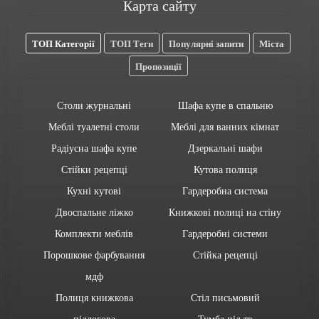
Карта сайту
ТОП Категорії
ТОП Теги
Популярні запити
Міста
Пропозиції
Столи журнальні
Шафа купе в спальню
Меблі туалетні столи
Меблі для ванних кімнат
Радіусна шафа купе
Дзеркальні шафи
Стійки рецепці
Кутова полиця
Кухні кутові
Гардеробна система
Двоспальне ліжко
Книжкові полиці на стіну
Комплекти меблів
Гардеробні системи
Порошкове фарбування
Стійка рецепці
мдф
Полиця книжкова
Стіл письмовий
підлогова
Тумба під тв