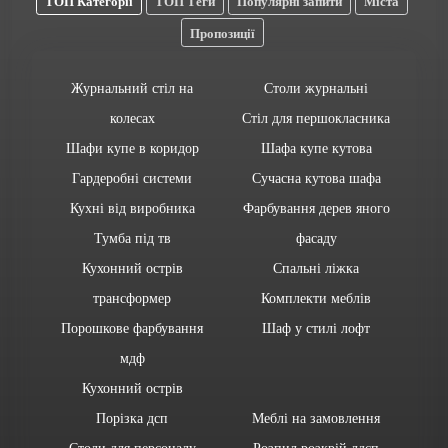
ТОП Категорії
ТОП Теги
Популярні запити
Міста
Пропозиції
Журнальний стіл на
Столи журнальні
колесах
Стіл для першокласника
Шафи купе в коридор
Шафа купе кутова
Гардеробні системи
Сучасна кутова шафа
Кухні від виробника
Фарбування дерев яного
Тумба під тв
фасаду
Кухонний острів
Спальні ліжка
трансформер
Комплекти меблів
Порошкове фарбування
Шаф у стилі лофт
мдф
Кухонний острів
Порізка дсп
Меблі на замовлення
Столи для персоналу
Розпил розкрій лдсп