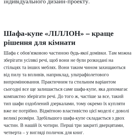
індивідуального дизайн-проекту.
Шафа-купе «ЛІЛЛОН» – краще
рішення для кімнати
Шафа є обов'язковою частиною будь-якої домівки. Там можна
зберігати усілякі речі, щоб вони не були розкидані на
стільцях та інших меблях. Вони таким чином захищаються
від пилу та впливів, наприклад, ультрафіолетового
випромінювання. Практичним та стильним варіантом
сьогодні все ще залишається саме шафа-купе, яка допомагає
компактно зберігати речі. До того ж, частіше за все, такий
тип шафи оздоблений дзеркалами, тому окремо їх купляти
вже не потрібно. Відмітною властивістю цієї моделі є доволі
великі розміри. Здебільшого шафа-купе складається з двох
частин. В нашій їх чотири. Перші три закриті дверцятами,
четверта – у вигляді поличок для книг.