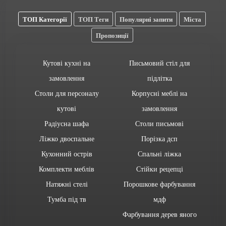
ТОП Категорії
ТОП Теги
Популярні запити
Міста
Пропозиції
Кутові кухні на
Письмовий стіл для
замовлення
підлітка
Столи для персоналу
Корпусні меблі на
кутові
замовлення
Радіусна шафа
Столи письмові
Ліжко двоспальне
Порізка дсп
Кухонний острів
Спальні ліжка
Комплекти меблів
Стійки рецепці
Натяжні стелі
Порошкове фарбування
Тумба під тв
мдф
Фарбування дерев яного