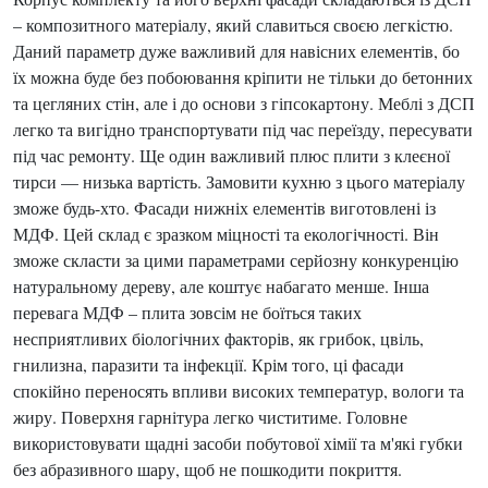
– композитного матеріалу, який славиться своєю легкістю.
Даний параметр дуже важливий для навісних елементів, бо
їх можна буде без побоювання кріпити не тільки до бетонних
та цегляних стін, але і до основи з гіпсокартону. Меблі з ДСП
легко та вигідно транспортувати під час переїзду, пересувати
під час ремонту. Ще один важливий плюс плити з клеєної
тирси — низька вартість. Замовити кухню з цього матеріалу
зможе будь-хто. Фасади нижніх елементів виготовлені із
МДФ. Цей склад є зразком міцності та екологічності. Він
зможе скласти за цими параметрами серйозну конкуренцію
натуральному дереву, але коштує набагато менше. Інша
перевага МДФ – плита зовсім не боїться таких
несприятливих біологічних факторів, як грибок, цвіль,
гнилизна, паразити та інфекції. Крім того, ці фасади
спокійно переносять впливи високих температур, вологи та
жиру. Поверхня гарнітура легко чиститиме. Головне
використовувати щадні засоби побутової хімії та м'які губки
без абразивного шару, щоб не пошкодити покриття.