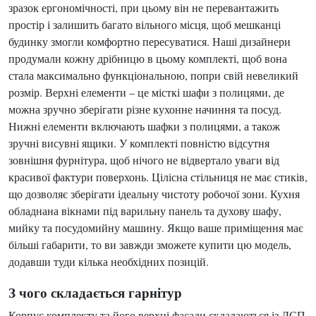
зразок ергономічності, при цьому він не перевантажить
простір і залишить багато вільного місця, щоб мешканці
будинку змогли комфортно пересуватися. Наші дизайнери
продумали кожну дрібницю в цьому комплекті, щоб вона
стала максимально функціональною, попри свій невеликий
розмір. Верхні елементи – це місткі шафи з полицями, де
можна зручно зберігати різне кухонне начиння та посуд.
Нижні елементи включають шафки з полицями, а також
зручні висувні ящики. У комплекті повністю відсутня
зовнішня фурнітура, щоб нічого не відвертало уваги від
красивої фактури поверхонь. Цілісна стільниця не має стиків,
що дозволяє зберігати ідеальну чистоту робочої зони. Кухня
обладнана вікнами під варильну панель та духову шафу,
мийку та посудомийну машину. Якщо ваше приміщення має
більші габарити, то ви завжди зможете купити цю модель,
додавши туди кілька необхідних позицій.
З чого складається гарнітур
Корпус комплекту та його верхні фасади складаються із ДСП