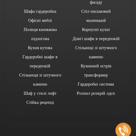
фасаду
Шафа гардеробна
Стіл письмовий
Офісні меблі
маленький
Полиця книжкова
Корпусні кухні
підлогова
Довгі шафи в передпокій
Кухня кутова
Стільниці зі штучного
Гардеробні шафи в
каменю
передпокій
Кухонний острів
Стільниця зі штучного
трансформер
каменю
Гардеробні системи
Шаф у стилі лофт
Розпил розкрій лдсп
Стійка рецепці