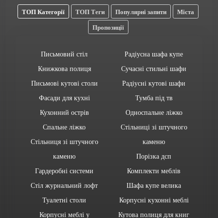
ТОП Категорії
ТОП Теги
Популярні запити
Міста
Пропозиції
Письмовий стіл
Радіусна шафа купе
Книжкова полиця
Сучасні стильні шафи
Письмові кутові столи
Радіусні кутові шафи
Фасади для кухні
Тумба під тв
Кухонний острів
Односпальне ліжко
Спальне ліжко
Стільниці зі штучного
Стільниця зі штучного
каменю
каменю
Порізка дсп
Гардеробні системи
Комплекти меблів
Стіл журнальний лофт
Шафа купе велика
Туалетні столи
Корпусні кухонні меблі
Корпусні меблі у
Кутова полиця для книг