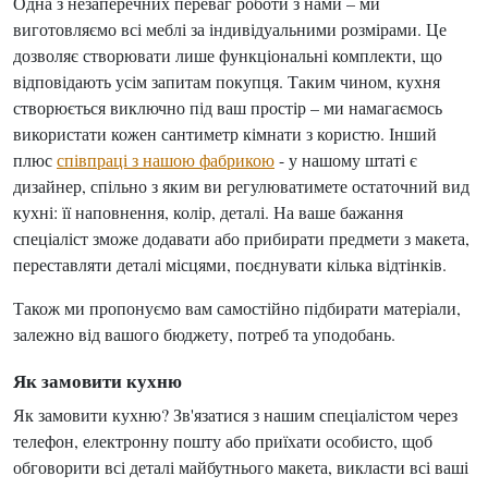
Одна з незаперечних переваг роботи з нами – ми
виготовляємо всі меблі за індивідуальними розмірами. Це
дозволяє створювати лише функціональні комплекти, що
відповідають усім запитам покупця. Таким чином, кухня
створюється виключно під ваш простір – ми намагаємось
використати кожен сантиметр кімнати з користю. Інший
плюс
співпраці з нашою фабрикою
- у нашому штаті є
дизайнер, спільно з яким ви регулюватимете остаточний вид
кухні: її наповнення, колір, деталі. На ваше бажання
спеціаліст зможе додавати або прибирати предмети з макета,
переставляти деталі місцями, поєднувати кілька відтінків.
Також ми пропонуємо вам самостійно підбирати матеріали,
залежно від вашого бюджету, потреб та уподобань.
Як замовити кухню
Як замовити кухню? Зв'язатися з нашим спеціалістом через
телефон, електронну пошту або приїхати особисто, щоб
обговорити всі деталі майбутнього макета, викласти всі ваші