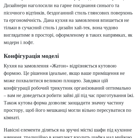
Дизайнери наголосили на гарне поєднання синього та
пісочного відтінків, бездоганний стиль глянсових поверхонь
та ергономічність. Дана кухня на замовлення впишеться не
тільки в сучасний стиль і дизайн хай-тек, вона чудово
виглядатиме в просторі, оформленому в таких напрямках, як
модерн і лофт.
Конфігурація моделі
Кухня на замовлення «Жатон» відрізняється кутовою
формою. Це рішення ідеальне, якщо ваше приміщення не
може похвалитися великою площею. Завдяки цій
конфігурації робочий трикутник організований оптимально
– вам не доведеться робити зайві дії під час приготування їжі.
Також кутова форма дозволяє заощадити значну частину
простору, щоб його мешканці могли вільно пересуватися по
кімнаті.
Навісні елементи діляться на зручні місткі шафи під кухонне
начиння, традиційно в комплект входить шафка над мийкою