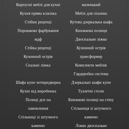
Корпусні меблі для кухні
маленький
Кухня пряма класика
Меблі для спалень
Стійки рецепці
Кутова дзеркальна шафа
Порошкове фарбування
Книжкова полиця
мдф
Двоспальне ліжко
Стійка рецепці
Кухонний острів
Кухонний острів
трансформер
Спальні ліжка
Комплекти меблів
Гардеробна система
Шафа купе чотиридверна
Дзеркальні шафи купе
Кухні від виробника
Туалетні столи
Полиці дсп на
Книжкові полиці на стіну
замовлення
Стільниця зі штучного
Стільниці зі штучного
каменю
каменю
Ліжко двоспальне