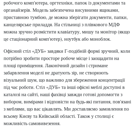
робочого комп'ютера, оргтехніки, папок із документами та
органайзерів. Модель забезпечена висувними ящиками,
приставною тумбою, де можна зберігати документи, папки,
канцелярське приладдя. На стільниці з плівкового МДФ
можна зручно розмістити клавіатуру, мишу та монітор (якщо
це стаціонарний комп'ютер), ноутбук або моноблок.
Офісний стіл «ДУБ» завдяки Г-подібній формі зручний, коли
потрібно зробити просторе робоче місце і заощадити на
площі приміщення. Лаконічний дизайн і стримане
забарвлення моделі не дратують зір, не створюють
візуальний шум, що важливо для збереження концентрації
під час роботи. Стіл «ДУБ» та інші офісні меблі доступні в
каталозі на сайті, наші фахівці завжди готові допомогти з
вибором, вимірами і відповісти на будь-які питання, пов'язані
з меблями, що вас цікавлять. Ми доставляємо замовлення по
всьому Києву та Київській області. Також у столиці є
можливість самовивезення.