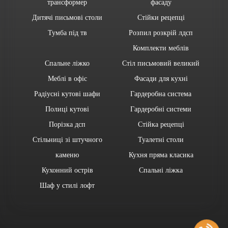
трансформер
фасаду
Дитячі письмові столи
Стійки рецепці
Тумба під тв
Розпил розкрій лдсп
Комплекти меблів
Спальне ліжко
Стіл письмовий великий
Меблі в офіс
Фасади для кухні
Радіусні кутові шафи
Гардеробна система
Полиці кутові
Гардеробні системи
Порізка дсп
Стійка рецепці
Стільниці зі штучного
Туалетні столи
каменю
Кухня пряма класика
Кухонний острів
Спальні ліжка
Шаф у стилі лофт