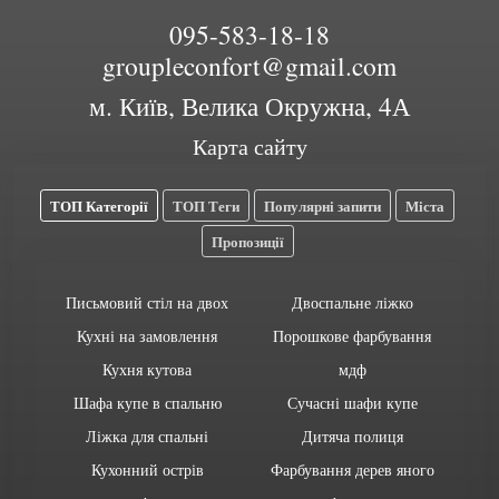
095-583-18-18
groupleconfort@gmail.com
м. Київ, Велика Окружна, 4А
Карта сайту
ТОП Категорії
ТОП Теги
Популярні запити
Міста
Пропозиції
Письмовий стіл на двох
Двоспальне ліжко
Кухні на замовлення
Порошкове фарбування
Кухня кутова
мдф
Шафа купе в спальню
Сучасні шафи купе
Ліжка для спальні
Дитяча полиця
Кухонний острів
Фарбування дерев яного