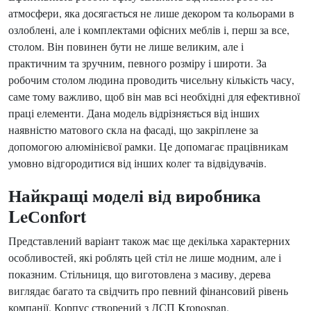
атмосфери, яка досягається не лише декором та кольорами в
озлоблені, але і комплектами офісних меблів і, перш за все,
столом. Він повинен бути не лише великим, але і
практичним та зручним, певного розміру і широти. За
робочим столом людина проводить чисельну кількість часу,
саме тому важливо, щоб він мав всі необхідні для ефективної
праці елементи. Дана модель відрізняється від інших
наявністю матового скла на фасаді, що закріплене за
допомогою алюмінієвої рамки. Це допомагає працівникам
умовно відгородитися від інших колег та відвідувачів.
Найкращі моделі від виробника
LeСonfort
Представлений варіант також має ще декілька характерних
особливостей, які роблять цей стіл не лише модним, але і
показним. Стільниця, що виготовлена з масиву, дерева
виглядає багато та свідчить про певний фінансовий рівень
компанії. Корпус створений з ДСП Kronospan.