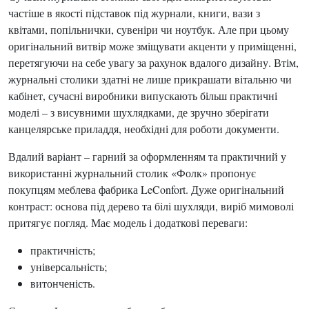
частіше в якості підставок під журнали, книги, вази з
квітами, попільнички, сувеніри чи ноутбук. Але при цьому
оригінальний витвір може зміщувати акценти у приміщенні,
перетягуючи на себе увагу за рахунок вдалого дизайну. Втім,
журнальні столики здатні не лише прикрашати вітальню чи
кабінет, сучасні виробники випускають більш практичні
моделі – з висувними шухлядками, де зручно зберігати
канцелярське приладдя, необхідні для роботи документи.
Вдалий варіант – гарний за оформленням та практичний у
використанні журнальний столик «Фолк» пропонує
покупцям меблева фабрика LeConfort. Дуже оригінальний
контраст: основа під дерево та білі шухляди, виріб мимоволі
притягує погляд. Має модель і додаткові переваги:
практичність;
універсальність;
витонченість.