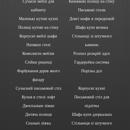
Сучасні меблі для
Книжкові полиці на стіну
кабінету
Письмові столи
Маленькі кутові кухні
Довгі шафи в передпокій
Полиці кутові на стіну
Шафа купе велика
Корпусні меблі шафи
Стільниці зі штучного
Натяжні стелі
каменю
Комплекти меблів
Розпил розкрій лдсп
Стійки рецепці
Гардеробна система
Фарбування дерев яного
Порізка дсп
фасаду
Сучасний письмовий стіл
Корпусні кухні
Кухня в стилі лофт
Письмовий стіл для
Двоспальне ліжко
підлітка
Дитяча полиця
Шафа купе дзеркальна
Спальні ліжка
Стільниця зі штучного