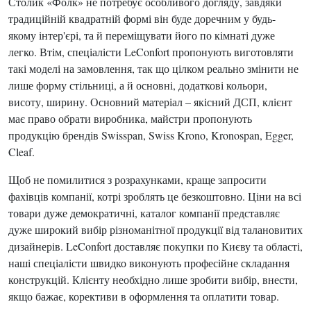
Столик «Фолк» не потребує особливого догляду, завдяки
традиційній квадратній формі він буде доречним у будь-
якому інтер'єрі, та й переміщувати його по кімнаті дуже
легко. Втім, спеціалісти LeConfort пропонують виготовляти
такі моделі на замовлення, так що цілком реально змінити не
лише форму стільниці, а й основні, додаткові кольори,
висоту, ширину. Основний матеріал – якісний ДСП, клієнт
має право обрати виробника, майстри пропонують
продукцію брендів Swisspan, Swiss Krono, Kronospan, Egger,
Cleaf.
Щоб не помилитися з розрахунками, краще запросити
фахівців компанії, котрі зроблять це безкоштовно. Ціни на всі
товари дуже демократичні, каталог компанії представляє
дуже широкий вибір різноманітної продукції від талановитих
дизайнерів. LeConfort доставляє покупки по Києву та області,
наші спеціалісти швидко виконують професійне складання
конструкцій. Клієнту необхідно лише зробити вибір, внести,
якщо бажає, корективи в оформлення та оплатити товар.