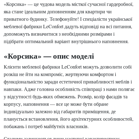
«Корсика» — це чудова модель місткої сучасної гардеробної,
яка стане ідеальним доповненням для квартири чи
приватного будинку. Телефонуйте! І спеціалісти української
меблевої фабрики LeConfort дадуть відповіді на всі питання,
допоможуть визначитися з необхідними розмірами і
підібрати оптимальний варіант внутрішнього наповнення.
«Корсика» — опис моделі
Клієнти меблевої фабрики LeConfort можуть дозволити собі
розкіш не йти на компроміс, жертвуючи комфортом і
функціональністю заради естетичної привабливості меблів і
навпаки. Адже головна особливість співпраці з нами полягає
у відсутності будь-яких обмежень. Розмір, колір фасадів та
корпусу, наповнення — все це може бути обране
індивідуально залежно від габаритів приміщення, де
планується встановлення, його архітектурних особливостей,
побажань і потреб майбутніх власників.
Сталими залишаються лише наступні характеристики: