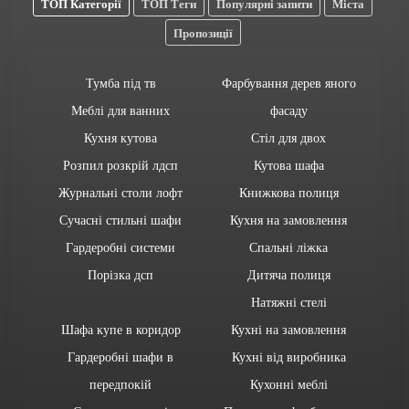
ТОП Категорії
ТОП Теги
Популярні запити
Міста
Пропозиції
Тумба під тв
Фарбування дерев яного
Меблі для ванних
фасаду
Кухня кутова
Стіл для двох
Розпил розкрій лдсп
Кутова шафа
Журнальні столи лофт
Книжкова полиця
Сучасні стильні шафи
Кухня на замовлення
Гардеробні системи
Спальні ліжка
Порізка дсп
Дитяча полиця
Натяжні стелі
Шафа купе в коридор
Кухні на замовлення
Гардеробні шафи в
Кухні від виробника
передпокій
Кухонні меблі