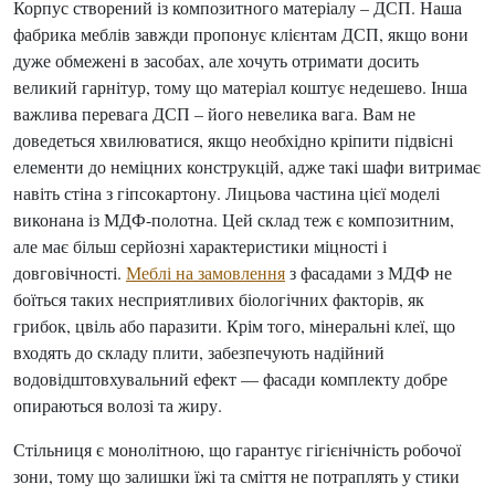
Корпус створений із композитного матеріалу – ДСП. Наша
фабрика меблів завжди пропонує клієнтам ДСП, якщо вони
дуже обмежені в засобах, але хочуть отримати досить
великий гарнітур, тому що матеріал коштує недешево. Інша
важлива перевага ДСП – його невелика вага. Вам не
доведеться хвилюватися, якщо необхідно кріпити підвісні
елементи до неміцних конструкцій, адже такі шафи витримає
навіть стіна з гіпсокартону. Лицьова частина цієї моделі
виконана із МДФ-полотна. Цей склад теж є композитним,
але має більш серйозні характеристики міцності і
довговічності.
Меблі на замовлення
з фасадами з МДФ не
боїться таких несприятливих біологічних факторів, як
грибок, цвіль або паразити. Крім того, мінеральні клеї, що
входять до складу плити, забезпечують надійний
водовідштовхувальний ефект — фасади комплекту добре
опираються волозі та жиру.
Стільниця є монолітною, що гарантує гігієнічність робочої
зони, тому що залишки їжі та сміття не потраплять у стики