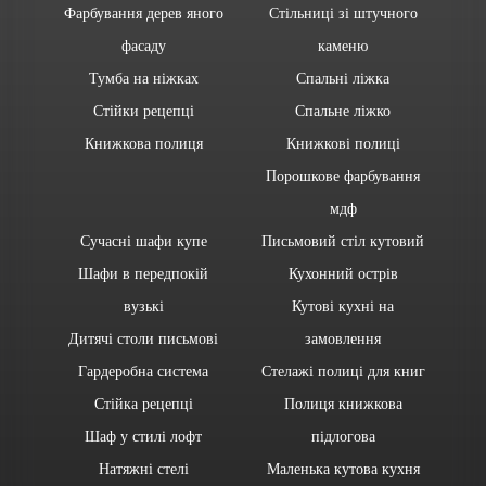
Фарбування дерев яного
Стільниці зі штучного
фасаду
каменю
Тумба на ніжках
Спальні ліжка
Стійки рецепці
Спальне ліжко
Книжкова полиця
Книжкові полиці
Порошкове фарбування
мдф
Сучасні шафи купе
Письмовий стіл кутовий
Шафи в передпокій
Кухонний острів
вузькі
Кутові кухні на
Дитячі столи письмові
замовлення
Гардеробна система
Стелажі полиці для книг
Стійка рецепці
Полиця книжкова
Шаф у стилі лофт
підлогова
Натяжні стелі
Маленька кутова кухня