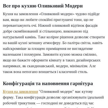
Все про кухню Оливковий Модерн
Кухня на замовлення «Оливковий модерн» чудово підійде
вам, якщо ви любите спокійні приглушені тони, що не
перевантажують очі. Ніжний оливковий відтінок фасадів
добре скомбінований зі стільницею, виконаною під
натуральний камінь. Таке колірне рішення дозволяє створити
на вашій кухні затишну атмосферу. Бо палітра світла, навіть
найскромніше за площею приміщення не виглядатиме
маленьким і похмурим. Замовити кухню можна сміливо,
якщо ви бажаєте оформити кімнату в таких дизайнерських
напрямках, як скандинавський, модерн, мінімалізм. Але
також вона непогано впишеться і класичний стиль.
Конфігурація та наповнення гарнітура
Кухня на замовлення
"Оливковий модерн" має кутову
форму. Така конфігурація дозволяє організовувати ідеальний
робочий трикутник — господині не доведеться під час