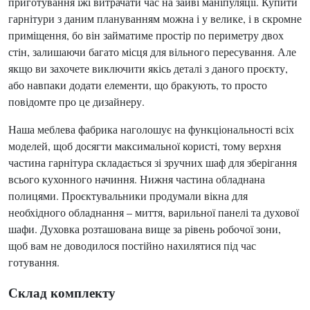
приготування їжі витрачати час на зайві маніпуляції. Купити
гарнітури з даним плануванням можна і у велике, і в скромне
приміщення, бо він займатиме простір по периметру двох
стін, залишаючи багато місця для вільного пересування. Але
якщо ви захочете виключити якісь деталі з даного проєкту,
або навпаки додати елементи, що бракують, то просто
повідомте про це дизайнеру.
Наша меблева фабрика наголошує на функціональності всіх
моделей, щоб досягти максимальної користі, тому верхня
частина гарнітура складається зі зручних шаф для зберігання
всього кухонного начиння. Нижня частина обладнана
полицями. Проєктувальники продумали вікна для
необхідного обладнання – миття, варильної панелі та духової
шафи. Духовка розташована вище за рівень робочої зони,
щоб вам не доводилося постійно нахилятися під час
готування.
Склад комплекту