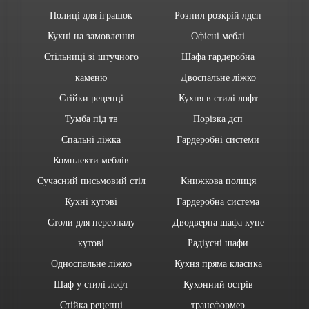
Полиці для іграшок
Розпил розкрій лдсп
Кухні на замовлення
Офісні меблі
Стільниці зі штучного
Шафа гардеробна
каменю
Двоспальне ліжко
Стійки рецепці
Кухня в стилі лофт
Тумба під тв
Порізка дсп
Спальні ліжка
Гардеробні системи
Комплекти меблів
Сучасний письмовий стіл
Книжкова полиця
Кухні кутові
Гардеробна система
Столи для персоналу
Дводверна шафа купе
кутові
Радіусні шафи
Односпальне ліжко
Кухня пряма класика
Шаф у стилі лофт
Кухонний острів
Стійка рецепці
трансформер