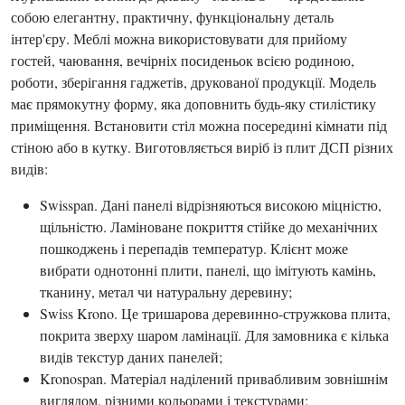
собою елегантну, практичну, функціональну деталь
інтер'єру. Меблі можна використовувати для прийому
гостей, чаювання, вечірніх посиденьок всією родиною,
роботи, зберігання гаджетів, друкованої продукції. Модель
має прямокутну форму, яка доповнить будь-яку стилістику
приміщення. Встановити стіл можна посередині кімнати під
стіною або в кутку. Виготовляється виріб із плит ДСП різних
видів:
Swisspan. Дані панелі відрізняються високою міцністю,
щільністю. Ламіноване покриття стійке до механічних
пошкоджень і перепадів температур. Клієнт може
вибрати однотонні плити, панелі, що імітують камінь,
тканину, метал чи натуральну деревину;
Swiss Krono. Це тришарова деревинно-стружкова плита,
покрита зверху шаром ламінації. Для замовника є кілька
видів текстур даних панелей;
Kronospan. Матеріал наділений привабливим зовнішнім
виглядом, різними кольорами і текстурами;