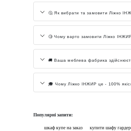
🤔 Як вибрати та замовити Ліжко ІН
🧐 Чому варто замовити Ліжко ІНЖИР
🚚 Ваша меблева фабрика здійснюєте 
🎓 Чому Ліжко ІНЖИР це - 100% якісн
Популярні запити:
шкаф купе на заказ
купити шафу гардер