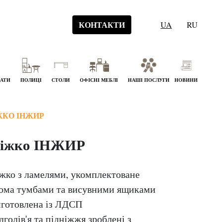
КОНТАКТИ
UA
RU
НАТИ
ПОЛИЦІ
СТОЛИ
ОФІСНІ МЕБЛІ
НАШІ ПОСЛУГИ
НОВИНИ
ЖКО ІНЖИР
іжко ІНЖИР
жко з ламелями, укомплектоване
ома тумбами та висувними ящиками
готовлена із ЛДСП
дголів'я та підніжжя зроблені з