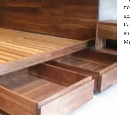
по
до
Га
ви
Ма