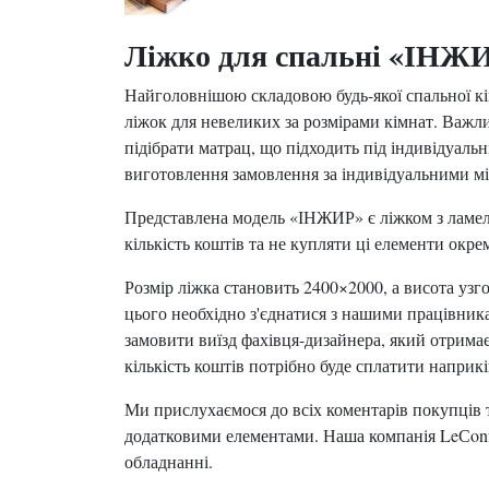
Ліжко для спальні «ІНЖ
Найголовнішою складовою будь-якої спальної кі
ліжок для невеликих за розмірами кімнат. Важлив
підібрати матрац, що підходить під індивідуал
виготовлення замовлення за індивідуальними мі
Представлена модель «ІНЖИР» є ліжком з ламеля
кількість коштів та не купляти ці елементи окре
Розмір ліжка становить 2400×2000, а висота узг
цього необхідно з'єднатися з нашими працівник
замовити виїзд фахівця-дизайнера, який отримає
кількість коштів потрібно буде сплатити наприкі
Ми прислухаємося до всіх коментарів покупців 
додатковими елементами. Наша компанія LeСonfo
обладнанні.