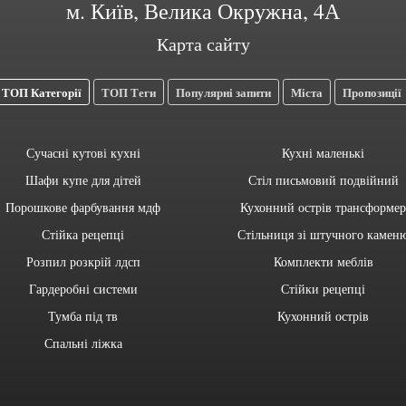
м. Київ, Велика Окружна, 4А
Карта сайту
ТОП Категорії
ТОП Теги
Популярні запити
Міста
Пропозиції
Сучасні кутові кухні
Кухні маленькі
Шафи купе для дітей
Стіл письмовий подвійний
Порошкове фарбування мдф
Кухонний острів трансформер
Стійка рецепці
Стільниця зі штучного камен
Розпил розкрій лдсп
Комплекти меблів
Гардеробні системи
Стійки рецепці
Тумба під тв
Кухонний острів
Спальні ліжка