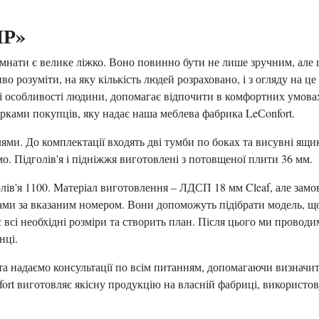
ИР»
мнати є велике ліжко. Воно повинно бути не лише зручним, але 
о розуміти, на яку кількість людей розраховано, і з огляду на ц
ьні особливості людини, допомагає відпочити в комфортних умов
рками покупців, яку надає наша меблева фабрика LeСonfort.
ми. До комплектації входять дві тумби по боках та висувні ящи
мо. Підголів'я і підніжжя виготовлені з потовщеної плити 36 мм.
олів'я 1100. Матеріал виготовлення – ЛДСП 18 мм Cleaf, але за
ами за вказаним номером. Вони допоможуть підібрати модель, що
 всі необхідні розміри та створить план. Після цього ми проводи
нці.
та надаємо консультації по всім питанням, допомагаючи визначит
rt виготовляє якісну продукцію на власній фабриці, використов