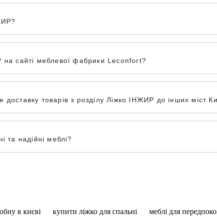
ЖИР?
 на сайті меблевої фабрики Leconfort?
доставку товарів з розділу Ліжко ІНЖИР до інших міст Ки
і та надійні меблі?
обну в києві
купити ліжко для спальні
меблі для передпоко