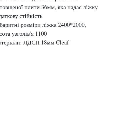
товщеної плити 36мм, яка надає ліжку
даткову стійкість
баритні розміри ліжка 2400*2000,
сота узголів'я 1100
теріали: ЛДСП 18мм Cleaf