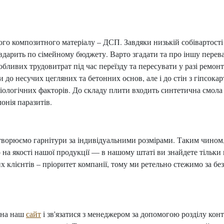
ого композитного матеріалу – ДСП. Завдяки низькій собівартост
 вдарить по сімейному бюджету. Варто згадати та про іншу перева
обливих трудовитрат під час переїзду та пересувати у разі ремо
и до несучих цегляних та бетонних основ, але і до стін з гіпсо
біологічних факторів. До складу плити входить синтетична смола 
онія паразитів.
творюємо гарнітури за індивідуальними розмірами. Таким чином, 
на якості нашої продукції — в нашому штаті ви знайдете тільки 
х клієнтів – пріоритет компанії, тому ми ретельно стежимо за бе
 на наш
сайт
і зв'язатися з менеджером за допомогою розділу ко