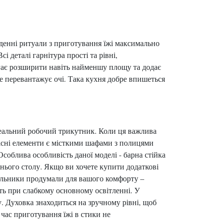
оденні ритуали з приготування їжі максимально
 деталі гарнітура прості та рівні,
магає розширити навіть найменшу площу та додає
е перевантажує очі. Така кухня добре впишеться
ідеальний робочий трикутник. Коли ця важлива
авісні елементи є місткими шафами з полицями
облива особливість даної моделі - барна стійка
днього столу. Якщо ви хочете купити додаткові
вальники продумали для вашого комфорту –
іть при слабкому основному освітленні. У
у. Духовка знаходиться на зручному рівні, щоб
 час приготування їжі в стики не