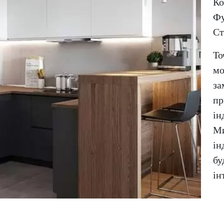
Ко
Фу
Ст
То
мо
за
пр
ін
Ми
ін
бу
ін