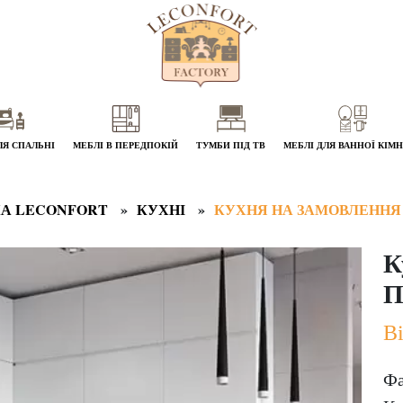
ЛЯ СПАЛЬНІ
МЕБЛІ В ПЕРЕДПОКІЙ
ТУМБИ ПІД ТВ
МЕБЛІ ДЛЯ ВАННОЇ КІМ
А LECONFORT
КУХНІ
КУХНЯ НА ЗАМОВЛЕННЯ
К
П
Ві
Фа