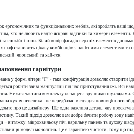
ок ергономічних та функціональних меблів, які зроблять ваші щ
м, хто не любить надто яскраві відтінки та химерні елементи. Всі
ї та спокійні тони. Білий колір фасадів верхніх елементів допо
х шаф становить цікаву комбінацію з навісними елементами та н
авський, японський та хай-тек.
наповнення гарнітури
ана у формі літери "Г" - така конфігурація дозволяє створити 
деться робити зайві маніпуляції під час приготування їжі. Всі н
иння. Нижня частина комплекту оснащена зручними шухлядами. Ос
 ваша кухня невелика і не передбачає місця для повноцінного обі
ідомте про це дизайнеру. Ще одна важлива деталь, яку проєкту
астину. Такий підхід дозволяє вам добре бачити робочу зону нав
ади – витяжку, мікрохвильову піч, варильну панель та духову шаф
Стільниця моделі монолітна. Це є гарантією чистоти, тому що під