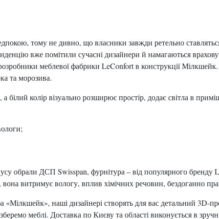
дпокою, тому не дивно, що власники завжди ретельно ставляться 
енденцію вже помітили сучасні дизайнери й намагаються врахов
ь розробники меблевої фабрики LeConfort в конструкції Мілкшейк
ка та морозива.
, а білий колір візуально розширює простір, додає світла в прим
вологи;
рпусу обрали ДСП Swisspan, фурнітура – від популярного бренду 
і, вона витримує вологу, вплив хімічних речовин, бездоганно пр
фа «Мілкшейк», наші дизайнері створять для вас детальний 3D-пр
беремо меблі. Доставка по Києву та області виконується в зруч