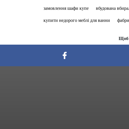
замовлення шафи купе
вбудована вбира
купити недорого меблі для ванни
фабри
Щоб 