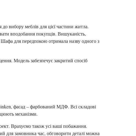
до вибору меблів для цієї частини житла.
увати вподобання покупців. Вишуканість,
. Шафа для передпокою отримала назву одного з
іщення. Модель забезпечує закритий спосіб
Linken, фасад – фарбований МДФ. Всі складові
ацюють механізми.
оект. Врахуємо також усі ваші побажання.
ний для замовника час, обговорити деталі можна