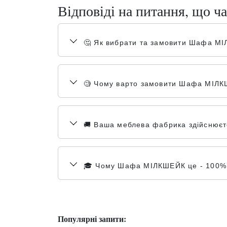
Відповіді на питання, що ча
🤔 Як вибрати та замовити Шафа М
🧐 Чому варто замовити Шафа МІЛКШ
🚚 Ваша меблева фабрика здійснюєте
🎓 Чому Шафа МІЛКШЕЙК це - 100% я
Популярні запити: