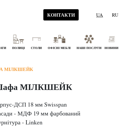
КОНТАКТИ
UA
RU
НАТИ
ПОЛИЦІ
СТОЛИ
ОФІСНІ МЕБЛІ
НАШІ ПОСЛУГИ
НОВИНИ
А МІЛКШЕЙК
афа МІЛКШЕЙК
рпус-ДСП 18 мм Swisspan
сади - МДФ 19 мм фарбований
рнітура - Linken