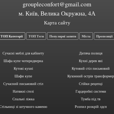
groupleconfort@gmail.com
м. Київ, Велика Окружна, 4А
Карта сайту
ТОП Категорії
ТОП Теги
Популярні запити
Міста
Пропозиції
Сучасні меблі для кабінету
Дитяча полиця
Шафа купе чотиридверна
Кухні дерев яні
Кутові кухні
Кутовий стіл письмовий
Шафи купе
Кухонний острів трансформер
Сучасний письмовий стіл
Стійки рецепці
Натяжні стелі
Гардеробні системи
Спальні ліжка
Тумба під тв
Стільниці зі штучного каменю
Розпил розкрій лдсп