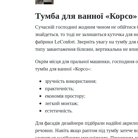
Тумба для ванної «Корсо»
Сучасній господині жодним чином не обійтися бе
знайдеться, то тоді не залишиться куточка для 
фабрики LeConfort. Зверніть увагу на тумбу для
типу завантаження білизни, вертикальна не впи
Окрім місця для пральної машинки, господиня о
тумби для ванної «Корсо»:
зручність використання;
практичність;
економія простору;
легкий монтаж;
естетичність.
Для фасадів дизайнери підібрали надійні акрило
речовин. Навіть якщо раптом під тумбу затече в
славиться надійними механізмами. Приємним доп