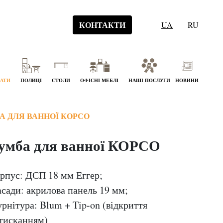
КОНТАКТИ
UA
RU
НАТИ
ПОЛИЦІ
СТОЛИ
ОФІСНІ МЕБЛІ
НАШІ ПОСЛУГИ
НОВИНИ
А ДЛЯ ВАННОЇ КОРСО
умба для ванної КОРСО
рпус: ДСП 18 мм Еггер;
сади: акрилова панель 19 мм;
рнітура: Blum + Tip-on (відкриття
тисканням)