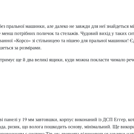
з пральної машинки, але далеко не завжди для неї знайдеться мі
не менш потрібних поличок та стелажів. Чудовий вихід у таких с
 ванної «Корсо» зі стільницею та нішею для пральної машинки! Є
шеться за розмірами.
тримує ще й два великі ящики, куди можна покласти чимало рече
ві панелі у 19 мм завтовшки, корпус виконаний із ДСП Еггер, кот
ода, ризик, що волога пошкодить основу, мінімальний. Ще викори
овненням є система Tip-on: дверцята відчиняються завдяки нат