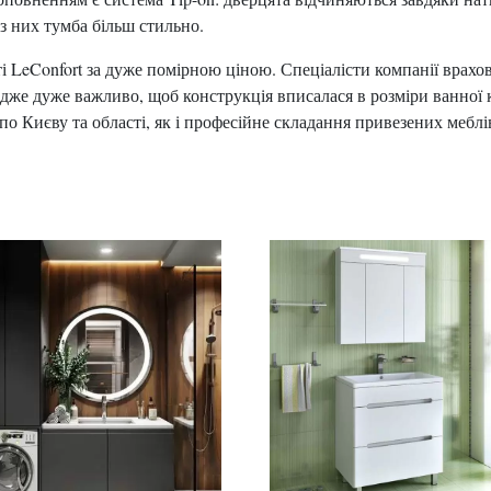
ез них тумба більш стильно.
 LeConfort за дуже помірною ціною. Спеціалісти компанії врахов
дже дуже важливо, щоб конструкція вписалася в розміри ванної к
о Києву та області, як і професійне складання привезених меблів