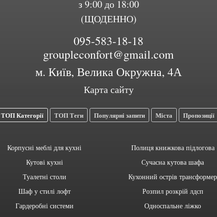
з 9:00 до 18:00
(ЩОДЕННО)
095-583-18-18
groupleconfort@gmail.com
м. Київ, Велика Окружна, 4А
Карта сайту
ТОП Категорії
ТОП Теги
Популярні запити
Міста
Пропозиції
Корпусні меблі для кухні
Полиця книжкова підлогова
Кутові кухні
Сучасна кутова шафа
Туалетні столи
Кухонний острів трансформер
Шаф у стилі лофт
Розпил розкрій лдсп
Гардеробні системи
Односпальне ліжко