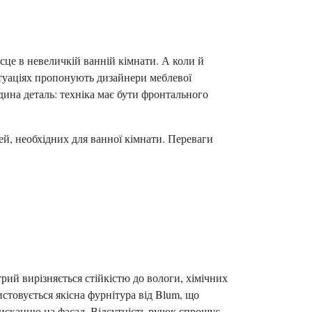
сце в невеличкій ванній кімнати. А коли й
итуаціях пропонують дизайнери меблевої
дина деталь: техніка має бути фронтального
й, необхідних для ванної кімнати. Переваги
рий вирізняється стійкістю до вологи, хімічних
стовується якісна фурнітура від Blum, що
исканню на фасад. Відсутність ручок спрощує