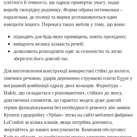
(світлого й темного), що одразу привертає увагу, надає
виробу своєрідну родзинку. Форма обрана оптимальна –
паралельна, де полиці та ящики розташовуються один
навпроти іншого. Перевага таких меблів у тому, що вони:
підходять для будь-яких приміщень, навіть прохідних;
вміщують велику кількість речей;
дозволяють розподіляти одяг за сезонністю та легко
зберігати його довгий час.
Для виготовлення конструкції використані стійкі до вологи,
хімічних речовин, ударів деревинно-стружкові плити Egger у
виграшній комбінації одразу двох кольорів. Фурнітура –
Hafele, що складається з різноманітних, стійких до зносу,
довговічних елементів, це гарантує моделі дуже довгий
термін функціонування без необхідності ремонту або заміни.
Купити гардеробну «Урбан» легко на сайті меблевої фабрики
LeConfort за кілька кликів, якщо потрібна допомога,
звертайтесь до наших консультантів. Компанія обслуговує
Київ та область, за необхідності можна замовити проведення