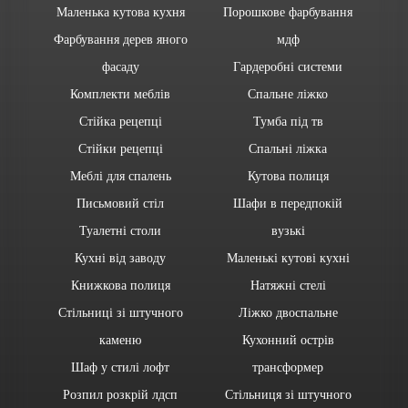
Маленька кутова кухня
Порошкове фарбування
Фарбування дерев яного
мдф
фасаду
Гардеробні системи
Комплекти меблів
Спальне ліжко
Стійка рецепці
Тумба під тв
Стійки рецепці
Спальні ліжка
Меблі для спалень
Кутова полиця
Письмовий стіл
Шафи в передпокій
Туалетні столи
вузькі
Кухні від заводу
Маленькі кутові кухні
Книжкова полиця
Натяжні стелі
Стільниці зі штучного
Ліжко двоспальне
каменю
Кухонний острів
Шаф у стилі лофт
трансформер
Розпил розкрій лдсп
Стільниця зі штучного