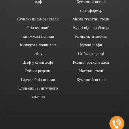
мдф
Кухонний острів
трансформер
Сучасні письмові столи
Меблі туалетні столи
Стіл кутовий
Кухні від виробника
Книжкова полиця
Комплекти меблів
Книжкова полиця на
Кутові шафи
стіну
Стійка рецепці
Шаф у стилі лофт
Розпил розкрій лдсп
Стійки рецепці
Натяжні стелі
Гардеробні системи
Кухонний острів
Стільниці зі штучного
каменю