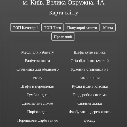
м. Київ, Велика Окружна, 4А
Карта сайту
ТОП Категорії
ТОП Теги
Популярні запити
Міста
Пропозиції
Меблі для кабінету
Шафа купе велика
Радіусна шафа
Стіл білий письмовий
Стільниця для обіднього
Кухонна стільниця на
столу
замовлення
Шафи в передпокій
Кухня пряма класика
Тумба під тв
Гардеробна система
Двоспальне ліжко
Спальні ліжка
Порізка дсп
Фарбування дерев яного
Порошкове фарбування
фасаду