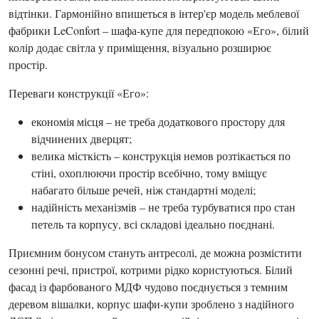
відтінки. Гармонійно впишеться в інтер'єр модель меблевої
фабрики LeConfort – шафа-купе для передпокою «Его», білий
колір додає світла у приміщення, візуально розширює
простір.
Переваги конструкції «Его»:
економія місця – не треба додаткового простору для
відчинених дверцят;
велика місткість – конструкція немов розтікається по
стіні, охоплюючи простір всебічно, тому вміщує
набагато більше речей, ніж стандартні моделі;
надійність механізмів – не треба турбуватися про стан
петель та корпусу, всі складові ідеально поєднані.
Приємним бонусом стануть антресолі, де можна розмістити
сезонні речі, пристрої, котрими рідко користуються. Білий
фасад із фарбованого МДФ чудово поєднується з темним
деревом вішалки, корпус шафи-купи зроблено з надійного