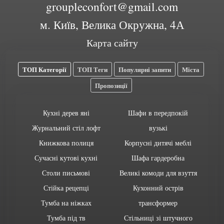
groupleconfort@gmail.com
м. Київ, Велика Окружна, 4А
Карта сайту
ТОП Категорії
ТОП Теги
Популярні запити
Міста
Пропозиції
Кухні дерев яні
Шафи в передпокій
Журнальний стіл лофт
вузькі
Книжкова полиця
Корпусні дитячі меблі
Сучасні кутові кухні
Шафа гардеробна
Столи письмові
Великі комоди для взуття
Стійка рецепці
Кухонний острів
Тумба на ніжках
трансформер
Тумба під тв
Стільниці зі штучного