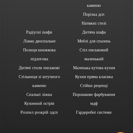
каменю
Порізка дсп
Натяжні стелі
Радіусні шафи
Дитяча шафа
Ліжко двоспальне
Меблі для спалень
Полиця книжкова
Стіл письмовий
підлогова
маленький
Дитячі столи письмові
Маленька кутова кухня
Стільниця зі штучного
Кухня пряма класика
каменю
Стійки рецепці
Спальні ліжка
Порошкове фарбування
Кухонний острів
мдф
Розпил розкрій лдсп
Гардеробні системи