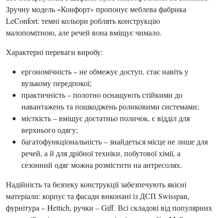
Зручну модель «Конфорт» пропонує меблева фабрика
LeConfort: темні кольори роблять конструкцію
малопомітною, але речей вона вміщує чимало.
Характерні переваги виробу:
ергономічність – не обмежує доступ, стає навіть у
вузькому передпокої;
практичність – полотно оснащують стійкими до
навантажень та пошкоджень роликовими системами;
місткість – вміщує достатньо поличок, є відділ для
верхнього одягу;
багатофункціональність – знайдеться місце не лише для
речей, а й для дрібної техніки, побутової хімії, а
сезонний одяг можна розмістити на антресолях.
Надійність та безпеку конструкції забезпечують якісні
матеріали: корпус та фасади виконані із ДСП Swisspan,
фурнітура – Hettich, ручки – Giff. Всі складові від популярних