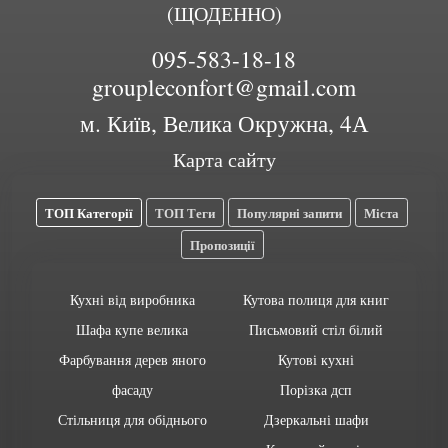
(ЩОДЕННО)
095-583-18-18
groupleconfort@gmail.com
м. Київ, Велика Окружна, 4А
Карта сайту
ТОП Категорії
ТОП Теги
Популярні запити
Міста
Пропозиції
Кухні від виробника
Кутова полиця для книг
Шафа купе велика
Письмовий стіл білий
Фарбування дерев яного
Кутові кухні
фасаду
Порізка дсп
Стільниця для обіднього
Дзеркальні шафи