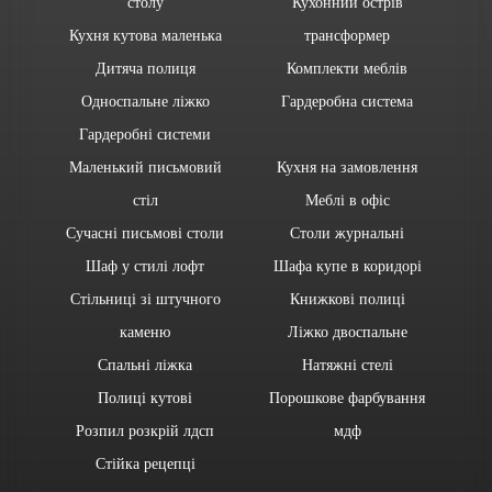
столу
Кухонний острів
Кухня кутова маленька
трансформер
Дитяча полиця
Комплекти меблів
Односпальне ліжко
Гардеробна система
Гардеробні системи
Маленький письмовий
Кухня на замовлення
стіл
Меблі в офіс
Сучасні письмові столи
Столи журнальні
Шаф у стилі лофт
Шафа купе в коридорі
Стільниці зі штучного
Книжкові полиці
каменю
Ліжко двоспальне
Спальні ліжка
Натяжні стелі
Полиці кутові
Порошкове фарбування
Розпил розкрій лдсп
мдф
Стійка рецепці