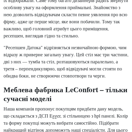
їх відображали. Саме тому багато дизайнерів радять звернути
особливу увагу на оформлення приймальні. Знайомство з
нею дозволить відвідувачам скласти певне уявлення про всю
фірму, адже це перше місце, яке вони побачили. Тому так
важливо, щоб головний атрибут цього приміщення,
ресепшен, виглядав гідно та стильно.
"Ресепшен Датока" відрізняється незвичайною формою, чим
відразу ж приверне загальну увагу. Цей стіл має три частини,
дві з них — тумба та стіл, розташовуються паралельно, а
третя – перпендикулярно, щоб відвідувачі могли стояти по
обидва боки, не створюючи стовпотвори та черги.
Меблева фабрика LeСonfort – тільки
сучасні моделі
Наша компанія пропонує покупцям придбати дану модель,
що складається з ДСП Egger, зі стільницею з hpl панелі. Колір
та форму покупці можуть вибрати самостійно. Підібрати
найкращий відтінок допоможуть наші спеціалісти. Для цього