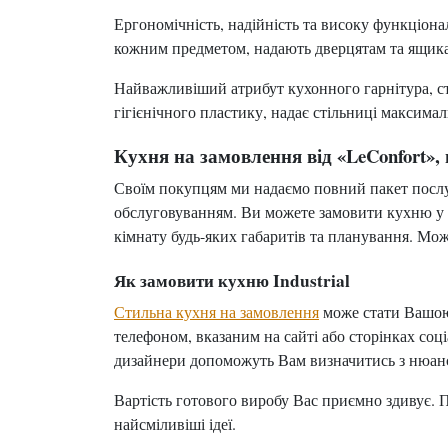
Ергономічність, надійність та високу функціона
кожним предметом, надають дверцятам та ящика
Найважливіший атрибут кухонного гарнітура, сті
гігієнічного пластику, надає стільниці максималь
Кухня на замовлення від «LeConfort»,
Своїм покупцям ми надаємо повний пакет послу
обслуговуванням. Ви можете замовити кухню у н
кімнату будь-яких габаритів та планування. Мо
Як замовити кухню Industrial
Стильна кухня на замовлення
може стати Вашою,
телефоном, вказаним на сайті або сторінках со
дизайнери допоможуть Вам визначитись з нюанс
Вартість готового виробу Вас приємно здивує. П
найсміливіші ідеї.