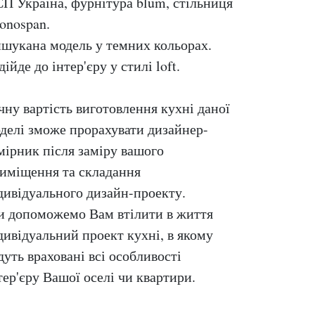
П Україна, фурнітура blum, стільниця
onospan.
шукана модель у темних кольорах.
дійде до інтер'єру у стилі loft.
чну вартість виготовлення кухні даної
делі зможе прорахувати дизайнер-
мірник після заміру вашого
иміщення та складання
дивідуального дизайн-проекту.
 допоможемо Вам втілити в життя
дивідуальний проект кухні, в якому
дуть враховані всі особливості
тер'єру Вашої оселі чи квартири.