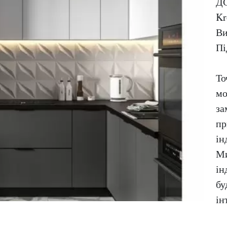
ДС
Kr
Ви
Пі
То
мо
за
пр
ін
Ми
ін
бу
ін