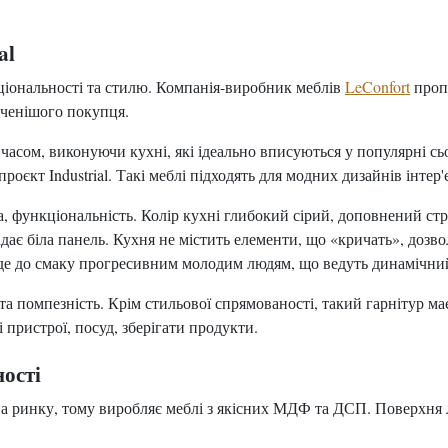
al
ціональності та стилю. Компанія-виробник меблів
LeConfort
пропо
дченішого покупця.
асом, виконуючи кухні, які ідеально вписуються у популярні сьог
єкт Industrial. Такі меблі підходять для модних дизайнів інтер'є
ота, функціональність. Колір кухні глибокий сірий, доповнений
адає біла панель. Кухня не містить елементи, що «кричать», доз
де до смаку прогресивним молодим людям, що ведуть динамічни
ь та помпезність. Крім стильової спрямованості, такий гарнітур 
пристрої, посуд, зберігати продукти.
ності
а ринку, тому виробляє меблі з якісних МДФ та ДСП. Поверхня л