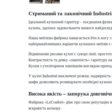
Стриманий та лаконічний Industri
Ідеальний кухонний гарнітур – поєднання функ
кухонь, здатних задовольнити вимоги найдосві
Наша меблева фабрика намагається йти в ногу з ч
найпривабливіших варіантів кухонних меблів є про
Відмінними рисами кухні є суворі лінії, прост
Контрастність та деяку «ошатність» гарнітуру н
Кухня з утилітарним зовнішнім виглядом припа
У кухні Industrial виключені розкіш, надмірніст
шафи дозволяють розміщувати необхідні кухонні 
Висока якість – запорука довговіч
Фабрика «LeConfort» дбає про свою репутацію н
яскравість кольору.