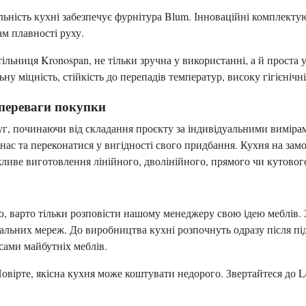
льність кухні забезпечує фурнітура Blum. Інноваційні комплекту
м плавності руху.
льниця Kronospan, не тільки зручна у використанні, а й проста у
ну міцність, стійкість до перепадів температур, високу гігієнічн
 переваги покупки
г, починаючи від складання проєкту за індивідуальними виміра
ас та переконатися у вигідності свого придбання. Кухня на замо
жливе виготовлення лінійного, дволінійного, прямого чи кутовог
 варто тільки розповісти нашому менеджеру свою ідею меблів. З
ціальних мереж. До виробництва кухні розпочнуть одразу після п
ами майбутніх меблів.
овірте, якісна кухня може коштувати недорого. Звертайтеся до L