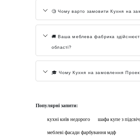
🧐 Чому варто замовити Кухня на зам
🚚 Ваша меблева фабрика здійснюєте 
області?
🎓 Чому Кухня на замовлення Проект 
Популярні запити:
кухні київ недорого
шафа купе з підсві
меблеві фасади фарбування мдф