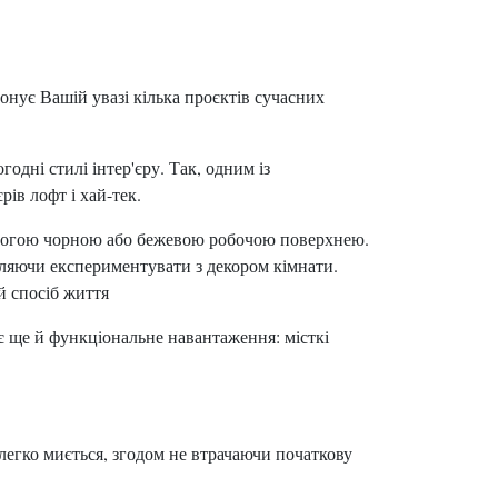
нує Вашій увазі кілька проєктів сучасних
одні стилі інтер'єру. Так, одним із
рів лофт і хай-тек.
 строгою чорною або бежевою робочою поверхнею.
воляючи експериментувати з декором кімнати.
й спосіб життя
має ще й функціональне навантаження: місткі
егко миється, згодом не втрачаючи початкову