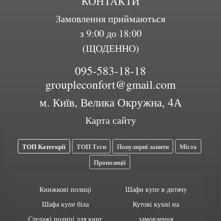
КОНТАКТИ
Замовлення приймаються
з 9:00 до 18:00
(ЩОДЕННО)
095-583-18-18
groupleconfort@gmail.com
м. Київ, Велика Окружна, 4А
Карта сайту
ТОП Категорії
ТОП Теги
Популярні запити
Міста
Пропозиції
Книжкові полиці
Шафи купе в дитячу
Шафа купе біла
Кутові кухні на
Стелажі полиці для книг
замовлення