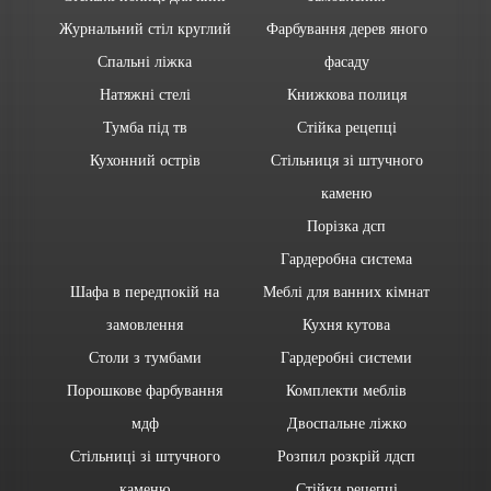
Журнальний стіл круглий
Фарбування дерев яного
Спальні ліжка
фасаду
Натяжні стелі
Книжкова полиця
Тумба під тв
Стійка рецепці
Кухонний острів
Стільниця зі штучного
каменю
Порізка дсп
Гардеробна система
Шафа в передпокій на
Меблі для ванних кімнат
замовлення
Кухня кутова
Столи з тумбами
Гардеробні системи
Порошкове фарбування
Комплекти меблів
мдф
Двоспальне ліжко
Стільниці зі штучного
Розпил розкрій лдсп
каменю
Стійки рецепці