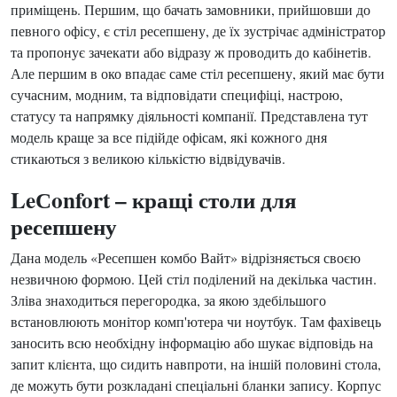
приміщень. Першим, що бачать замовники, прийшовши до
певного офісу, є стіл ресепшену, де їх зустрічає адміністратор
та пропонує зачекати або відразу ж проводить до кабінетів.
Але першим в око впадає саме стіл ресепшену, який має бути
сучасним, модним, та відповідати специфіці, настрою,
статусу та напрямку діяльності компанії. Представлена тут
модель краще за все підійде офісам, які кожного дня
стикаються з великою кількістю відвідувачів.
LeСonfort – кращі столи для
ресепшену
Дана модель «Ресепшен комбо Вайт» відрізняється своєю
незвичною формою. Цей стіл поділений на декілька частин.
Зліва знаходиться перегородка, за якою здебільшого
встановлюють монітор комп'ютера чи ноутбук. Там фахівець
заносить всю необхідну інформацію або шукає відповідь на
запит клієнта, що сидить навпроти, на іншій половині стола,
де можуть бути розкладані спеціальні бланки запису. Корпус